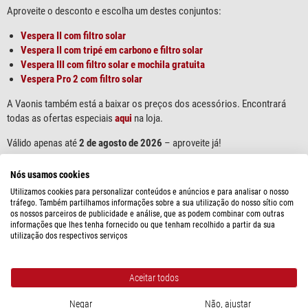
Aproveite o desconto e escolha um destes conjuntos:
Vespera II com filtro solar
Vespera II com tripé em carbono e filtro solar
Vespera III com filtro solar e mochila gratuita
Vespera Pro 2 com filtro solar
A Vaonis também está a baixar os preços dos acessórios. Encontrará
todas as ofertas especiais
aqui
na loja.
Válido apenas até
2 de agosto de 2026
– aproveite já!
Nós usamos cookies
compartilhar
compartilhar
tweet
Utilizamos cookies para personalizar conteúdos e anúncios e para analisar o nosso
tráfego. Também partilhamos informações sobre a sua utilização do nosso sítio com
save
os nossos parceiros de publicidade e análise, que as podem combinar com outras
informações que lhes tenha fornecido ou que tenham recolhido a partir da sua
utilização dos respectivos serviços
Marcadores:
Telescopios
,
Vaonis
Esta entrada foi postada por.
Stefan Taube
Promoções atuais
Aceitar todos
É possível acompanhar qualquer resposta à esta postagem atraves do .
RSS
2.0
Negar
Não, ajustar