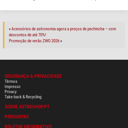
É possivel rastrear de vosso próprio sítio.
«
Acessórios de astronomia agora a preços de pechincha – com
descontos de até 70%!
Promoção de verão ZWO 2026
»
SEGURANÇA & PRIVACIDADE
Têrmos
Impresso
Privacy
Take-back & Recycling
SOBRE ASTROSHOP.PT
PERGUNTAS
BOLETIM INFORMATIVO