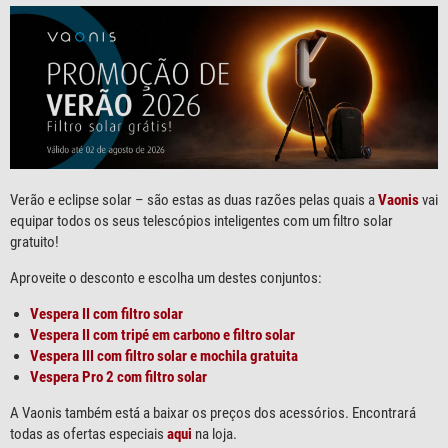
Verão e eclipse solar – são estas as duas razões pelas quais a
Vaonis
vai
equipar todos os seus telescópios inteligentes com um filtro solar
gratuito!
Aproveite o desconto e escolha um destes conjuntos:
Vespera II com filtro solar
Vespera II com tripé em carbono e filtro solar
Vespera III com filtro solar e mochila gratuita
Vespera Pro 2 com filtro solar
A Vaonis também está a baixar os preços dos acessórios. Encontrará
todas as ofertas especiais
aqui
na loja.