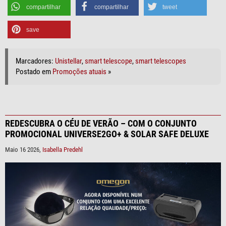
compartilhar
compartilhar
tweet
save
Marcadores:
Unistellar
,
smart telescope
,
smart telescopes
Postado em
Promoções atuais
»
REDESCUBRA O CÉU DE VERÃO – COM O CONJUNTO
PROMOCIONAL UNIVERSE2GO+ & SOLAR SAFE DELUXE
Maio 16 2026,
Isabella Predehl