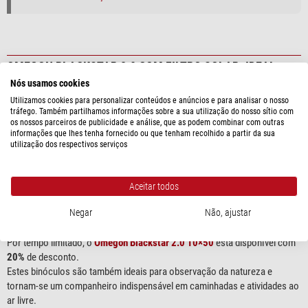
OMEGON BLACKSTAR 2.0 COM FILTRO SOLAR: IDEAL
PARA O ECLIPSE SOLAR
Nós usamos cookies
Utilizamos cookies para personalizar conteúdos e anúncios e para analisar o nosso
Junho 15 2026,
Marcus Schenk
tráfego. Também partilhamos informações sobre a sua utilização do nosso sítio com
os nossos parceiros de publicidade e análise, que as podem combinar com outras
informações que lhes tenha fornecido ou que tenham recolhido a partir da sua
utilização dos respectivos serviços
Aceitar todos
Negar
Não, ajustar
Por tempo limitado, o
Omegon Blackstar 2.0 10×50
está disponível com
20%
de desconto.
Estes binóculos são também ideais para observação da natureza e
tornam-se um companheiro indispensável em caminhadas e atividades ao
ar livre.