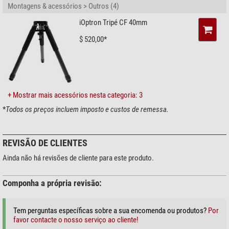
Montagens & acessórios > Outros (4)
Geral
iOptron Tripé CF 40mm
Série
HAZ
Tipo
Montagem
$ 520,00*
Tipo de construção
azimutal
Controle GoTo
GPS
sim
WIFI
sim
+ Mostrar mais acessórios nesta categoria: 3
Correção PEC
não
*
Todos os preços incluem imposto e custos de remessa.
Alinhamento Polar
auxiliado por computador
Linguagem do GoTo
Inglês
Software
Go2Nova 8409
REVISÃO DE CLIENTES
Autoguiding
não
Ainda não há revisões de cliente para este produto.
Interfaces
USB 2.0
Banco de dados
212.000
Componha a própria revisão:
Tem perguntas específicas sobre a sua encomenda ou produtos?
Por
favor contacte o nosso serviço ao cliente!