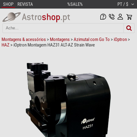
SHOP
REVISTA
%SALE%
PT / $
Montagens & acessórios
>
Montagens
>
Azimutal com Go To
>
iOptron
>
HAZ
> iOptron Montagem HAZ31 ALT-AZ Strain Wave