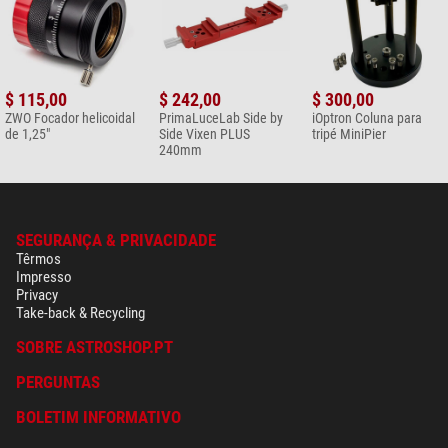
$ 115,00
$ 242,00
$ 300,00
ZWO Focador helicoidal
PrimaLuceLab Side by
iOptron Coluna para
de 1,25"
Side Vixen PLUS
tripé MiniPier
240mm
SEGURANÇA & PRIVACIDADE
Têrmos
Impresso
Privacy
Take-back & Recycling
SOBRE ASTROSHOP.PT
PERGUNTAS
BOLETIM INFORMATIVO