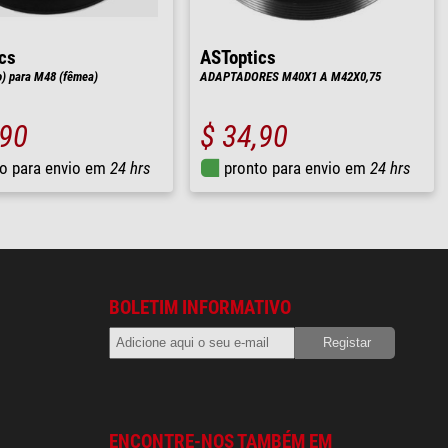
cs
ASToptics
) para M48 (fêmea)
ADAPTADORES M40X1 A M42X0,75
,90
$ 34,90
o para envio em
24 hrs
pronto para envio em
24 hrs
BOLETIM INFORMATIVO
ENCONTRE-NOS TAMBÉM EM