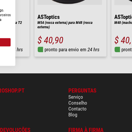
go.
arceiros
ASToptics
ASTopti
a
sca interna T2
M54 (rosca externa) para M48 (rosca
M40 (macho
externa)
$ 40,90
$ 40
io em
24 hrs
pronto para envio em
24 hrs
pront
ROSHOP.PT
PERGUNTAS
Serviço
Conselho
Contacto
Blog
 DEVOLUÇÕES
FIRMA À FIRMA