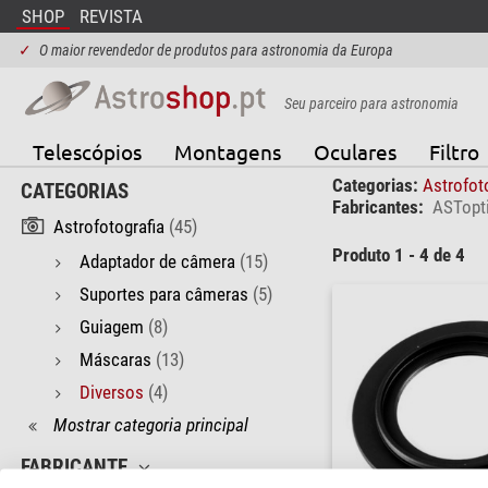
SHOP
REVISTA
✓
O maior revendedor de produtos para astronomia da Europa
Seu parceiro para astronomia
Telescópios
Montagens
Oculares
Filtro
Categorias:
Astrofot
CATEGORIAS
Fabricantes:
ASTopt
Astrofotografia
(45)
Produto 1 - 4 de 4
Adaptador de câmera
(15)
Suportes para câmeras
(5)
Guiagem
(8)
Máscaras
(13)
Diversos
(4)
Mostrar categoria principal
FABRICANTE