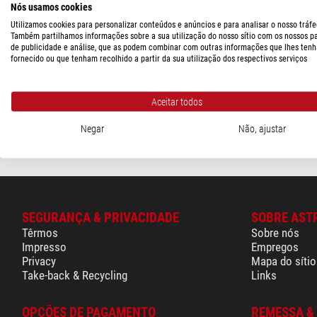
Nós usamos cookies
ASToptics
(4)
Utilizamos cookies para personalizar conteúdos e anúncios e para analisar o nosso tráfe
PREÇO
Também partilhamos informações sobre a sua utilização do nosso sítio com os nossos p
ASToptics
de publicidade e análise, que as podem combinar com outras informações que lhes tenh
Rosca externa M54 para ro
< 60 $
(4)
fornecido ou que tenham recolhido a partir da sua utilização dos respectivos serviços
PRAZO DE ENTREGA
$ 40,90
Aceitar todos
em estoque
(4)
pronto para env
Negar
Não, ajustar
SEGURANÇA & PRIVACIDADE
SOBRE AST
Têrmos
Sobre nós
Impresso
Empregos
Privacy
Mapa do sítio
Take-back & Recycling
Links
OPÇÕES DE PAGAMENTO
REMESSA &