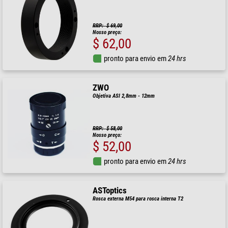
RRP: $ 69,00
Nosso preço:
$ 62,00
pronto para envio em
24 hrs
ZWO
Objetiva ASI 2,8mm - 12mm
RRP: $ 58,00
Nosso preço:
$ 52,00
pronto para envio em
24 hrs
ASToptics
Rosca externa M54 para rosca interna T2