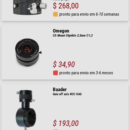
$ 268,00
pronto para envio em
6-10 semanas
Omegon
CS-Mount Objektiv 2,5mm f/1,2
$ 34,90
pronto para envio em
3-6 meses
Baader
Guia off axis RCC OAG
$ 193,00