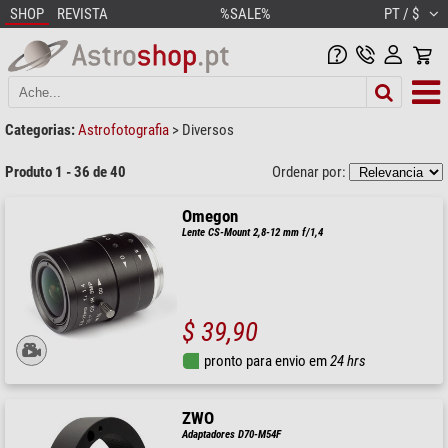
SHOP
REVISTA
%SALE%
PT / $
Categorias:
Astrofotografia
>
Diversos
Produto 1 - 36 de 40
Ordenar por:
Omegon
Lente CS-Mount 2,8-12 mm f/1,4
$ 39,90
pronto para envio em
24 hrs
ZWO
Adaptadores D70-M54F