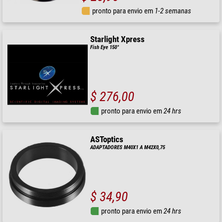
pronto para envio em
1-2 semanas
Starlight Xpress
Fish Eye 150°
$ 276,00
pronto para envio em
24 hrs
ASToptics
ADAPTADORES M40X1 A M42X0,75
$ 34,90
pronto para envio em
24 hrs