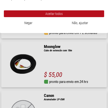
Turbo Film 127 x 51 cm (densidade ótica: 0,1)
Aceitar todos
Negar
Não, ajustar
$ 39,90
pronto para envio em
1-2 semanas
Moonglow
Cabo de extensão com 18m
$ 55,00
pronto para envio em
24 hrs
Canon
Acumulador LP-E6N