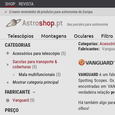
SHOP
REVISTA
✓
O maior revendedor de produtos para astronomia da Europa
Seu parceiro para astronomia
Telescópios
Montagens
Oculares
Filtro
Categorias:
Acessóri
CATEGORIAS
Fabricantes:
Vangua
Acessórios para telescópio
(5)
Sacolas para transporte &
coberturas
(5)
Mala multifuncionais
(5)
VANGUARD
é um fabr
Spotting Scopes. Os
Mostrar categoria principal
encontradas em VAN
FABRICANTE
verdadeira relação
pr
Vanguard
(5)
Há também algo par
olhos!
PREÇO