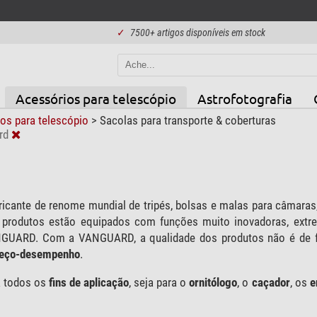
✓
7500+ artigos disponíveis em stock
Acessórios para telescópio
Astrofotografia
os para telescópio
>
Sacolas para transporte & coberturas
rd
icante de renome mundial de tripés, bolsas e malas para câmaras,
 produtos estão equipados com funções muito inovadoras, extre
GUARD. Com a VANGUARD, a qualidade dos produtos não é de fo
eço-desempenho
.
a todos os
fins de aplicação
, seja para o
ornitólogo
, o
caçador
, os
e