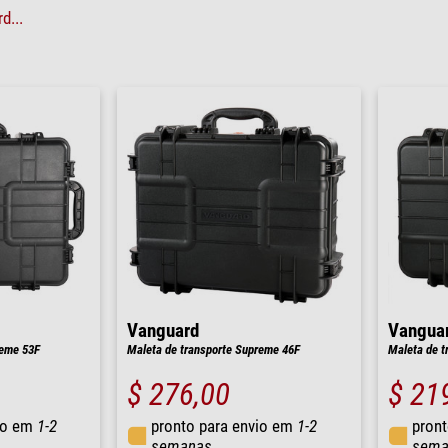
d...
Vanguard
Vangua
reme 53F
Maleta de transporte Supreme 46F
Maleta de t
$ 276,00
$ 21
io em
1-2
pronto para envio em
1-2
pront
semanas
sema