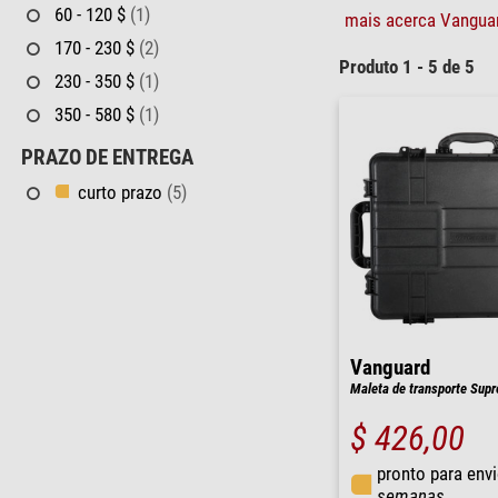
60 - 120 $
(1)
mais acerca Vanguar
170 - 230 $
(2)
Produto 1 - 5 de 5
230 - 350 $
(1)
350 - 580 $
(1)
PRAZO DE ENTREGA
curto prazo
(5)
Vanguard
Maleta de transporte Sup
$ 426,00
pronto para env
semanas