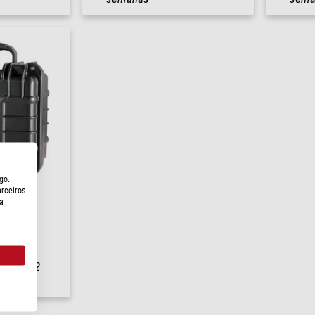
go.
arceiros
a
reme 27F
io em
1-2