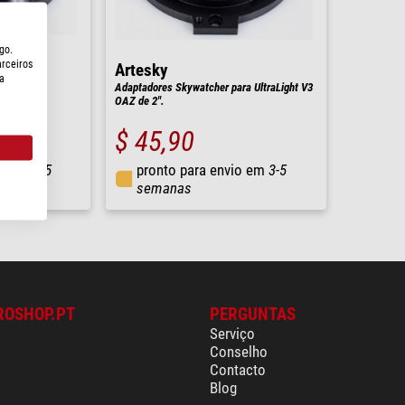
go.
arceiros
Artesky
a
 M90x1
Adaptadores Skywatcher para UltraLight V3
OAZ de 2".
$ 45,90
io em
3-5
pronto para envio em
3-5
semanas
ROSHOP.PT
PERGUNTAS
Serviço
Conselho
Contacto
Blog