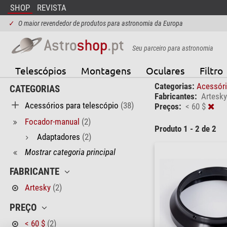
SHOP
REVISTA
✓
O maior revendedor de produtos para astronomia da Europa
Seu parceiro para astronomia
Telescópios
Montagens
Oculares
Filtro
Categorias:
Acessóri
CATEGORIAS
Fabricantes:
Artesky
Acessórios para telescópio
(38)
Preços:
< 60 $
Focador-manual
(2)
Produto 1 - 2 de 2
Adaptadores
(2)
Mostrar categoria principal
FABRICANTE
Artesky
(2)
PREÇO
< 60 $
(2)