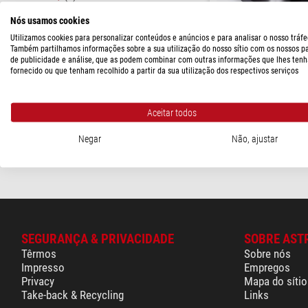
CONEXÃO (LADO DO TELESCÓPIO)
Nós usamos cookies
Utilizamos cookies para personalizar conteúdos e anúncios e para analisar o nosso tráfe
Também partilhamos informações sobre a sua utilização do nosso sítio com os nossos p
Artesky
M90
(1)
de publicidade e análise, que as podem combinar com outras informações que lhes tenh
RC-Adapter UltraLight V3
fornecido ou que tenham recolhido a partir da sua utilização dos respectivos serviços
PRAZO DE ENTREGA
$ 45,90
curto prazo
(2)
Aceitar todos
pronto para env
Negar
Não, ajustar
semanas
SEGURANÇA & PRIVACIDADE
SOBRE AST
Têrmos
Sobre nós
Impresso
Empregos
Privacy
Mapa do sítio
Take-back & Recycling
Links