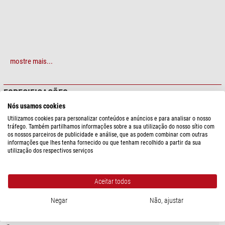
mostre mais...
ESPECIFICAÇÕES
Nós usamos cookies
Capacidade
Utilizamos cookies para personalizar conteúdos e anúncios e para analisar o nosso
tráfego. Também partilhamos informações sobre a sua utilização do nosso sítio com
Fio
M48
os nossos parceiros de publicidade e análise, que as podem combinar com outras
Comprimento da ótica (mm)
20
informações que lhes tenha fornecido ou que tenham recolhido a partir da sua
Conexão (lado da câmera)
M48
utilização dos respectivos serviços
Conexão (lado do telescópio)
M48
Aceitar todos
Geral
Tipo
Adaptadores
Negar
Não, ajustar
Tipo de construção
Cilíndro de extensão
Diâmetro (mm)
51