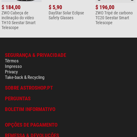
$ 184,00
$ 5,90
$ 196,00
ZWO Cabeça de
DayStar Solar Eclipse
ZWO Tripé de carbono
inclinação do vídeo
Safety Glasses
TC20 Seestar Smart
TH10 Seestar Smart
Telescope
Telescope
SEGURANÇA & PRIVACIDADE
Têrmos
Impresso
Privacy
Take-back & Recycling
SOBRE ASTROSHOP.PT
PERGUNTAS
BOLETIM INFORMATIVO
OPÇÕES DE PAGAMENTO
REMESSA & DEVOLUÇÕES