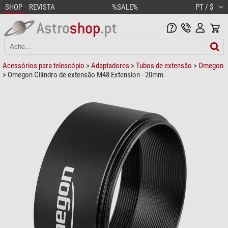
SHOP
REVISTA
%SALE%
PT / $
Acessórios para telescópio
>
Adaptadores
>
Tubos de extensão
>
Omegon
> Omegon Cilíndro de extensão M48 Extension - 20mm