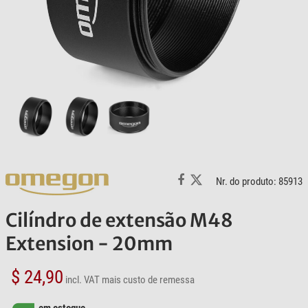
Nr. do produto: 85913
Cilíndro de extensão M48
Extension - 20mm
$ 24,90
incl. VAT
mais custo de remessa