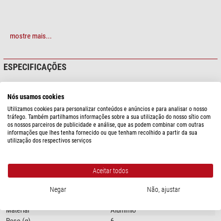
mostre mais...
ESPECIFICAÇÕES
Capacidade
Nós usamos cookies
Conexão (lado do telescópio)
M54
Utilizamos cookies para personalizar conteúdos e anúncios e para analisar o nosso
Conexão (outro lado)
M54
tráfego. Também partilhamos informações sobre a sua utilização do nosso sítio com
Comprimento da ótica (mm)
5
os nossos parceiros de publicidade e análise, que as podem combinar com outras
informações que lhes tenha fornecido ou que tenham recolhido a partir da sua
Rosca para filtro
não
utilização dos respectivos serviços
Comprimento da rosca (mm)
3,5 & 3
Geral
Aceitar todos
Tipo
Adaptadores
Tipo de construção
Cilíndro de extensão
Negar
Não, ajustar
Série
M54
Material
Alumínio