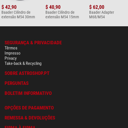
$ 42,90
$ 40,90
$ 62,00
Baader Cilíndro de
Baader Cilíndro de
Baader Adapter
extensão M54 30mm
extensão M54 15mm
M68/M54
SEGURANÇA & PRIVACIDADE
Têrmos
Impresso
Privacy
Take-back & Recycling
SOBRE ASTROSHOP.PT
PERGUNTAS
BOLETIM INFORMATIVO
OPÇÕES DE PAGAMENTO
REMESSA & DEVOLUÇÕES
FIRMA À FIRMA