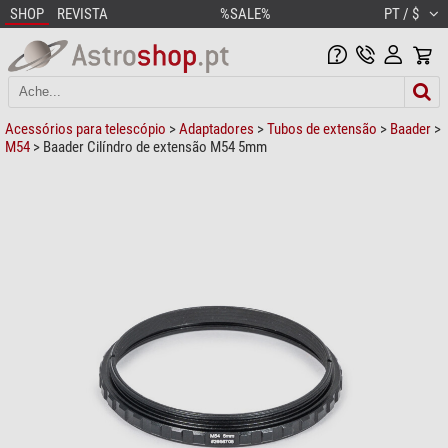
SHOP
REVISTA
%SALE%
PT / $
Acessórios para telescópio
>
Adaptadores
>
Tubos de extensão
>
Baader
>
M54
> Baader Cilíndro de extensão M54 5mm