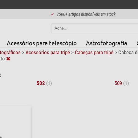
✓
7500+ artigos disponíveis em stock
Acessórios para telescópio
Astrofotografia
otográficos
>
Acessórios para tripé
>
Cabeças para tripé
>
Cabeça de
tto
:
502
(1)
509
(1)