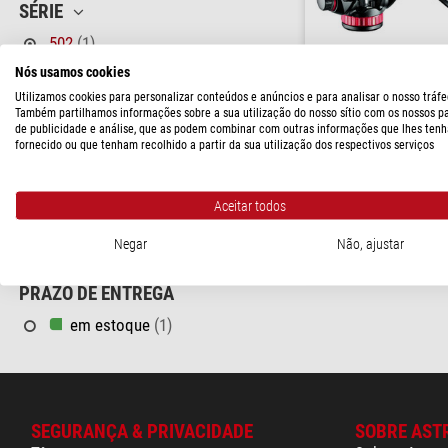
SÉRIE
502
(1)
Nós usamos cookies
CAPACIDADE DE CARGA
Utilizamos cookies para personalizar conteúdos e anúncios e para analisar o nosso tráfe
< 10 kg
(1)
Também partilhamos informações sobre a sua utilização do nosso sítio com os nossos p
de publicidade e análise, que as podem combinar com outras informações que lhes tenh
Manfrotto
fornecido ou que tenham recolhido a partir da sua utilização dos respectivos serviços
MATERIAL
Cabeça de inclinação do
com base plana
Alumínio
(1)
Aceitar todos
$ 334,00
PREÇO
Negar
Não, ajustar
pronto para env
> 230 $
(1)
PRAZO DE ENTREGA
em estoque
(1)
SEGURANÇA & PRIVACIDADE
SOBRE AST