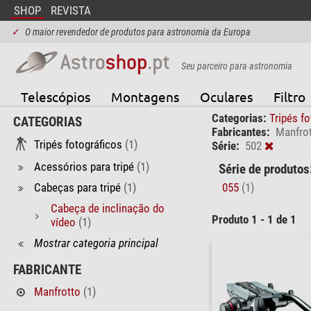
SHOP
REVISTA
✓
O maior revendedor de produtos para astronomia da Europa
Seu parceiro para astronomia
Telescópios
Montagens
Oculares
Filtro
Categorias:
Tripés f
CATEGORIAS
Fabricantes:
Manfro
Tripés fotográficos
(1)
Série:
502
Acessórios para tripé
(1)
Série de produtos
Cabeças para tripé
(1)
055
(1)
Cabeça de inclinação do
Produto 1 - 1 de 1
vídeo
(1)
Mostrar categoria principal
FABRICANTE
Manfrotto
(1)