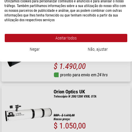
Nosso preço:
Utilizamos cookies para personalizar conteúdos e anúncios e para analisar o nosso
$ 1.270,00
tráfego. Também partilhamos informações sobre a sua utilização do nosso sítio com
os nossos parceiros de publicidade e análise, que as podem combinar com outras
pronto para envio em
24 hrs
informações que lhes tenha fornecido ou que tenham recolhido a partir da sua
utilização dos respectivos serviços
Orion Optics UK
Telescópio N 250/1200 IDEAL10 OTA
Aceitar todos
Negar
Não, ajustar
$ 1.490,00
pronto para envio em
24 hrs
Orion Optics UK
Telescópio N 200/1200 VX8L OTA
RRP: $ 1.610,00
Nosso preço:
$ 1.050,00