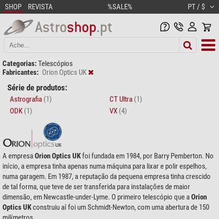
SHOP
REVISTA
%SALE%
PT / $
Categorias:
Telescópios
Fabricantes:
Orion Optics UK
Série de produtos:
Astrografia
(1)
CT Ultra
(1)
ODK
(1)
VX
(4)
A empresa
Orion Optics UK
foi fundada em 1984, por Barry Pemberton. No
início, a empresa tinha apenas numa máquina para lixar e polir espelhos,
numa garagem. Em 1987, a reputação da pequena empresa tinha crescido
de tal forma, que teve de ser transferida para instalações de maior
dimensão, em Newcastle-under-Lyme. O primeiro telescópio que a
Orion
Optics UK
construiu aí foi um Schmidt-Newton, com uma abertura de 150
milímetros.