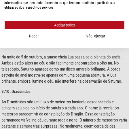
informações que lhes tenha fornecido ou que tenham recolhido a partir da sua
com magnitude de 7,6, é facilmente encontrado com um binóculo ou um
utilização dos respectivos serviços
pequeno telescópio. Ceres aparece como um ponto de luz discreto na
constelação da Baleia, mas não é visível a olho nu. Um binóculo simples
separa-o das estrelas mais fracas ao seu redor. Quem seguir o seu
Aceitar todos
movimento de noite para noite reconhecerá a típica trajetória de um planeta
contra o fundo das estrelas fixas.
Negar
Não, ajustar
5.10. A Lua encontra Saturno
Na noite de 5 de outubro, a quase cheia Lua passa pelo planeta do anéis.
Ambos estão altos no céu e são facilmente encontrados a olho nu. No
telescópio, Saturno aparece como um disco amarelo brilhante. A borda
estreita do anel mostra-se apenas com uma pequena abertura. A Lua
brilhante, embora ilumine o céu, não interfere na observação de Saturno.
8.10. Dracônidas
As Dracônidas são um fluxo de meteoros bastante desconhecido e
atingem seu pico no início de outubro a cada ano. O nome já revela: os
meteoros parecem vir da constelação do Dragão. Essa constelação
permanece visível no céu durante toda a noite. O número de meteoros varia
bastante e sempre traz surpresas. Normalmente, caem cerca de dez