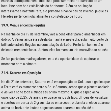
estrelas acompanhantes. Tudo isso pode ser melhor observado de um
local livre com boa visibilidade do horizonte. Além da ocultação
interessante e bastante rara, é o primeiro sinal do céu de inverno, já que as
Plêiades pertencem oficialmente à constelação de Touro.
19.9. Vénus encontra Regulus
Na manhã do dia 19 de setembro, vale a pena olhar para o amanhecer em
dobro. A Vénus ainda é a estrela da manhã e, neste dia, está muito perto da
brilhante estrela Regulus na constelação de Leão. Perto também está o
delicado crescente lunar. Juntos, eles formam um trio maravilhoso no céu.
Se faz parte dos madrugadores, esta é a oportunidade de capturar o
momento com a câmara.
21.9. Saturno em Oposição
No dia 21 de setembro, Saturno está em oposição ao Sol. Isso significa que
a Terra está exatamente entre o Sol e Saturno, sendo que o planeta anelado
é visível a noite toda e atinge seu brilho máximo. O que é especial na
oposição de 2025: Os anéis são quase vistos de lado, difíceis de visualizar
e abertos em cerca de 2 graus. Já ao entardecer, o planeta anelado aparece
acima do horizonte leste e segue seu arco aparente no céu até o