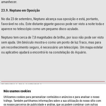
amanhecer.
23.9. Neptuno em Oposição
No dia 23 de setembro, Neptuno alcança sua oposição e está, portanto,
favorável no céu. Este distante gigante gasoso pode ser visto a noite toda e
aparece no telescópio como um pequeno disco azulado.
Neptuno tem cerca de 7,8 magnitudes de brilho, por isso não pode ser visto
sem ajuda. Um binóculo mostra-o como um ponto de luz fraco, mas para
um reconhecimento seguro, é necessário um telescópio. Um mapa estelar
ou aplicativo ajudará a encontrá-lo na constelação do Aquário.
EVENTOS EM OUTUBRO
Nós usamos cookies
2.10. Ceres em Oposição
Utilizamos cookies para personalizar conteúdos e anúncios e para analisar o nosso
No dia 2 de outubro, o planeta anão Ceres atinge sua oposição ao Sol. Ele
tráfego. Também partilhamos informações sobre a sua utilização do nosso sítio com
os nossos parceiros de publicidade e análise, que as podem combinar com outras
pode ser visto a noite toda e está especialmente próximo da Terra. Ceres,