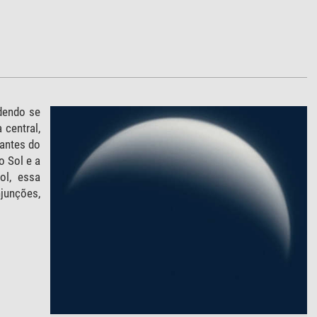
dendo se
 central,
antes do
o Sol e a
ol, essa
junções,