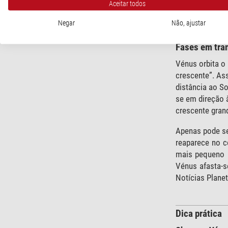
Aceitar todos
Negar
Não, ajustar
Fases em tra
Vénus orbita o 
crescente”. As
distância ao S
se em direção 
crescente grand
Apenas pode se
reaparece no c
mais pequeno n
Vénus afasta-s
Notícias Planet
Dica prática