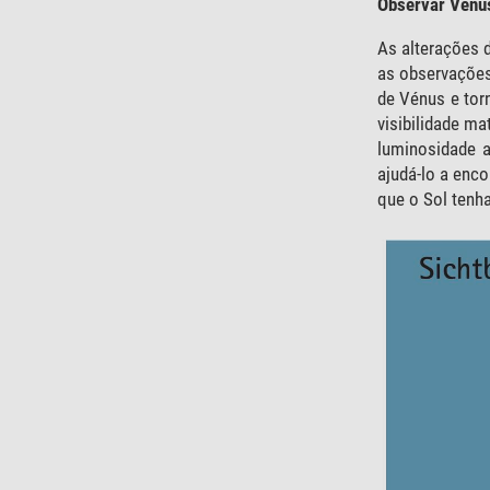
Observar Vénu
As alterações 
as observações,
de Vénus e tor
visibilidade m
luminosidade 
ajudá-lo a enc
que o Sol tenh