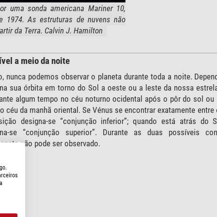
por uma sonda americana Mariner 10,
de 1974. As estruturas de nuvens não
artir da Terra. Calvin J. Hamilton
ível a meio da noite
o, nunca podemos observar o planeta durante toda a noite. Depen
na sua órbita em torno do Sol a oeste ou a leste da nossa estrela
ante algum tempo no céu noturno ocidental após o pôr do sol ou 
no céu da manhã oriental. Se Vénus se encontrar exatamente entre 
sição designa-se “conjunção inferior”; quando está atrás do S
na-se “conjunção superior”. Durante as duas possíveis con
laneta não pode ser observado.
go.
arceiros
a