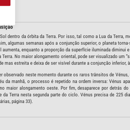
nsição
Sol dentro da órbita da Terra. Por isso, tal como a Lua da Terra, 
sim, algumas semanas após a conjunção superior, o planeta torna-
ol aumenta, enquanto a proporção da superfície iluminada diminu
à Terra. No maior alongamento oriental, pode ser visualizado um “
e mas estreita e deixa de ser visível durante a conjunção inferior,
r observado neste momento durante os raros trânsitos de Vénus, 
éu da manhã, o processo é repetido na ordem inversa: Vénus ap
o maior alongamento oeste. Por fim, desaparece por detrás do S
e da Terra nesta segunda parte do ciclo. Vénus precisa de 225 di
árias, página 33).