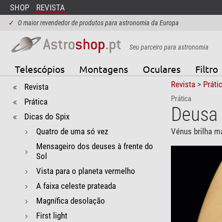
SHOP
REVISTA
✓
O maior revendedor de produtos para astronomia da Europa
Seu parceiro para astronomia
Telescópios
Montagens
Oculares
Filtro
Revista
>
Práti
Revista
Prática
Prática
Deusa 
Dicas do Spix
Quatro de uma só vez
Vénus brilha m
Mensageiro dos deuses à frente do
Sol
Vista para o planeta vermelho
A faixa celeste prateada
Magnífica desolação
First light