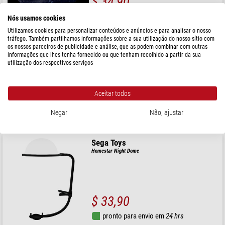
$ 34,90
pronto para envio em
24 hrs
Nós usamos cookies
Utilizamos cookies para personalizar conteúdos e anúncios e para analisar o nosso
tráfego. Também partilhamos informações sobre a sua utilização do nosso sítio com
Sega Toys
os nossos parceiros de publicidade e análise, que as podem combinar com outras
Deslize para o Planetário Sega Homestar Céu estrelado do
informações que lhes tenha fornecido ou que tenham recolhido a partir da sua
Sul
utilização dos respectivos serviços
Aceitar todos
$ 34,90
Negar
Não, ajustar
pronto para envio em
24 hrs
Sega Toys
Homestar Night Dome
$ 33,90
pronto para envio em
24 hrs