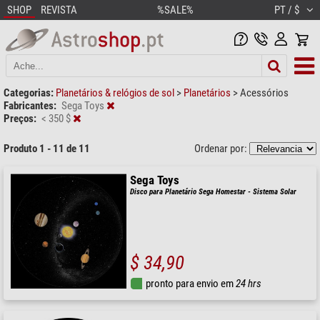
SHOP
REVISTA
%SALE%
PT / $
Categorias:
Planetários & relógios de sol
>
Planetários
>
Acessórios
Fabricantes:
Sega Toys
Preços:
< 350 $
Produto 1 - 11 de 11
Ordenar por:
Sega Toys
Disco para Planetário Sega Homestar - Sistema Solar
$ 34,90
pronto para envio em
24 hrs