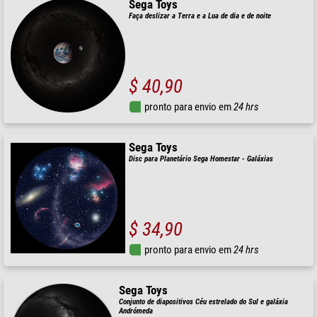
Sega Toys
Faça deslizar a Terra e a Lua de dia e de noite
$ 40,90
pronto para envio em
24 hrs
Sega Toys
Disc para Planetário Sega Homestar - Galáxias
$ 34,90
pronto para envio em
24 hrs
Sega Toys
Conjunto de diapositivos Céu estrelado do Sul e galáxia
Andrómeda