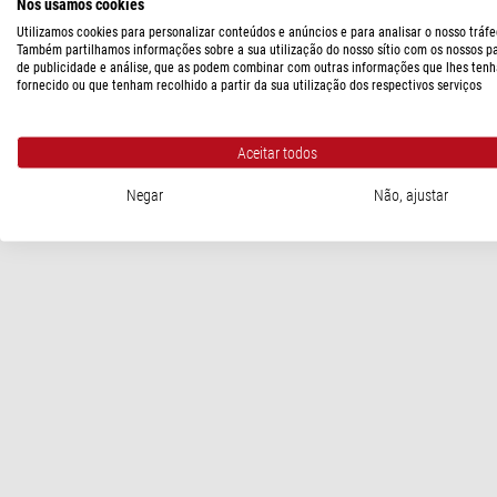
Nós usamos cookies
SEGURANÇA DOS PRODUTOS
Utilizamos cookies para personalizar conteúdos e anúncios e para analisar o nosso tráfe
Também partilhamos informações sobre a sua utilização do nosso sítio com os nossos p
Fabricante:
Pegasus Astro Co. LTD GR Branch, Kolokotroni 10, 1
de publicidade e análise, que as podem combinar com outras informações que lhes tenh
fornecido ou que tenham recolhido a partir da sua utilização dos respectivos serviços
Aceitar todos
Negar
Não, ajustar