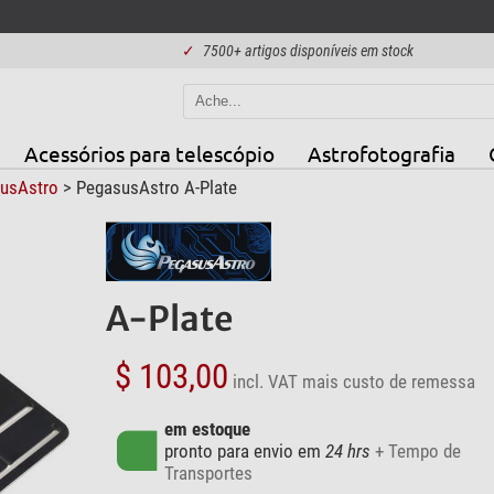
✓
7500+ artigos disponíveis em stock
Acessórios para telescópio
Astrofotografia
usAstro
> PegasusAstro A-Plate
A-Plate
$ 103,00
incl. VAT
mais custo de remessa
em estoque
pronto para envio em
24 hrs
+ Tempo de
Transportes