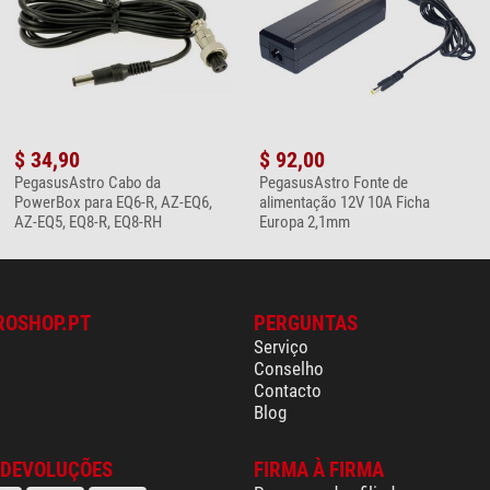
$ 34,90
$ 92,00
PegasusAstro Cabo da
PegasusAstro Fonte de
PowerBox para EQ6-R, AZ-EQ6,
alimentação 12V 10A Ficha
AZ-EQ5, EQ8-R, EQ8-RH
Europa 2,1mm
ROSHOP.PT
PERGUNTAS
Serviço
Conselho
Contacto
Blog
 DEVOLUÇÕES
FIRMA À FIRMA