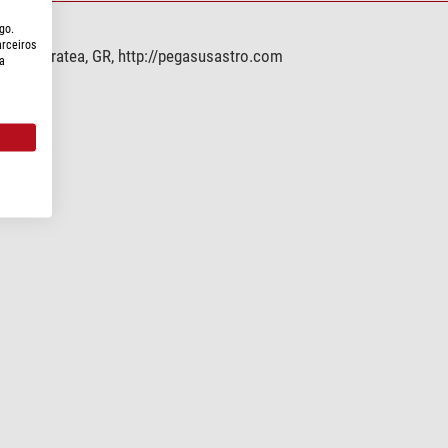
go.
arceiros
9001 Keratea, GR, http://pegasusastro.com
a