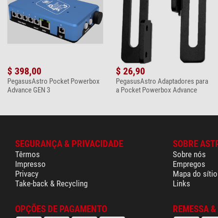
$ 398,00
$ 26,90
PegasusAstro Pocket Powerbox
PegasusAstro Adaptadores para
Advance GEN 3
a Pocket Powerbox Advance
SEGURANÇA & PRIVACIDADE
SOBRE AST
Têrmos
Sobre nós
Impresso
Empregos
Privacy
Mapa do sítio
Take-back & Recycling
Links
OPÇÕES DE PAGAMENTO
REMESSA &