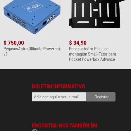
$ 750,00
$ 34,90
PegasusAstro Ultimate Powerbox
PegasusAstro Placa de
v3
montagem Small-Fator para
Pocket Powerbox Advance
BOLETIM INFORMATIVO
ENCONTRE-NOS TAMBÉM EM