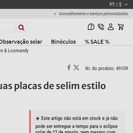
PT / $
✓
Aconselhamento e serviços personalizados
Observação solar
Binóculos
% SALE %
xen & Losmandy
Nr. do produto: 49109
as placas de selim estilo
☀️ Este artigo não está em stock e já não
pode ser entregue a tempo para o eclipse
solar de 12 de agosto, nem mesmo com