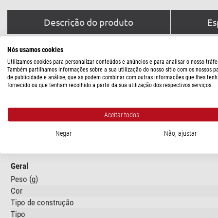
Descrição do produto
Es
Nós usamos cookies
Utilizamos cookies para personalizar conteúdos e anúncios e para analisar o nosso tráfe
DESCRIÇÃO DO PRODUTO
Também partilhamos informações sobre a sua utilização do nosso sítio com os nossos p
de publicidade e análise, que as podem combinar com outras informações que lhes tenh
fornecido ou que tenham recolhido a partir da sua utilização dos respectivos serviços
Esta calha oferece-lhe duas ligações, uma para calhas Vixen e
A distância é regulável de forma variável entre 160 e 210 milímet
Aceitar todos
Negar
Não, ajustar
ESPECIFICAÇÕES
Geral
Peso (g)
Cor
Tipo de construção
Tipo