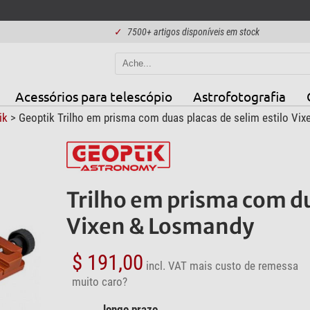
✓
7500+ artigos disponíveis em stock
Acessórios para telescópio
Astrofotografia
ik
> Geoptik Trilho em prisma com duas placas de selim estilo Vi
Trilho em prisma com du
Vixen & Losmandy
$ 191,00
incl. VAT
mais custo de remessa
muito caro?
longo prazo