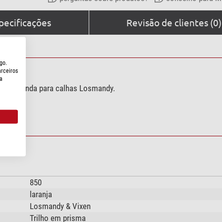
pecificações
Revisão de clientes (0)
go.
arceiros
a
 uma segunda para calhas Losmandy.
ros.
850
laranja
Losmandy & Vixen
Trilho em prisma