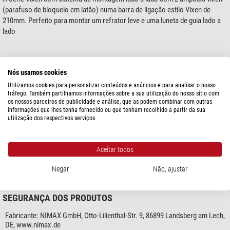
(parafuso de bloqueio em latão) numa barra de ligação estilo Vixen de
210mm. Perfeito para montar um refrator leve e uma luneta de guia lado a
lado
mostre mais...
Nós usamos cookies
Utilizamos cookies para personalizar conteúdos e anúncios e para analisar o nosso
tráfego. Também partilhamos informações sobre a sua utilização do nosso sítio com
os nossos parceiros de publicidade e análise, que as podem combinar com outras
ESPECIFICAÇÕES
informações que lhes tenha fornecido ou que tenham recolhido a partir da sua
utilização dos respectivos serviços
Geral
Tipo de construção
Vixen
Aceitar todos
Comprimento (mm)
210
Cor
prata
Negar
Não, ajustar
SEGURANÇA DOS PRODUTOS
Fabricante:
NIMAX GmbH, Otto-Lilienthal-Str. 9, 86899 Landsberg am Lech,
DE, www.nimax.de