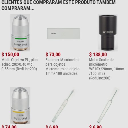
CLIENTES QUE COMPRARAM ESTE PRODUTO TAMBÉM
COMPRARAM...
$ 150,00
$ 73,00
$ 138,00
Motic Objetivo PL, plan,
Euromex Micrómetro
Motic Ocular de
achro, 20x/0.40 w.d.
para objetos
micrómetro
0.55mm (RedLine200)
Micrometro de objeto
WF10X/20mm, 10mm
1mm/ 100 unidades
/100, mira
(RedLine200)
$ 74,00
$ 6,90
$ 6,90