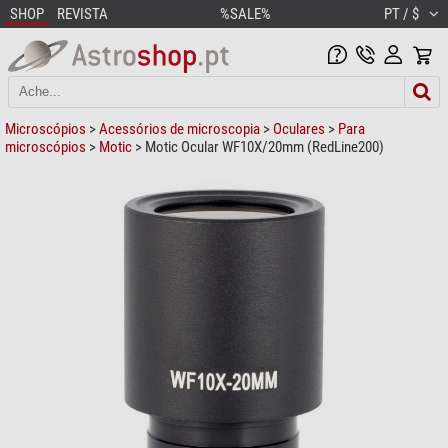
SHOP
REVISTA
%SALE%
PT / $
Microscópios
>
Acessórios de microscopia
>
Oculares
>
Para
microscópios
>
Motic
> Motic Ocular WF10X/20mm (RedLine200)