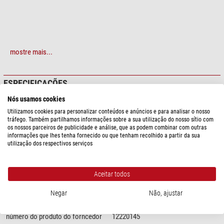
mostre mais...
ESPECIFICAÇÕES
Nós usamos cookies
Ótica
Utilizamos cookies para personalizar conteúdos e anúncios e para analisar o nosso
Aumento
10
tráfego. Também partilhamos informações sobre a sua utilização do nosso sítio com
os nossos parceiros de publicidade e análise, que as podem combinar com outras
informações que lhes tenha fornecido ou que tenham recolhido a partir da sua
Capacidade
utilização dos respectivos serviços
Valor do campo de visão
20
Compatível com a Série
Aceitar todos
RedLine 200
sim
Negar
Não, ajustar
Diversos
número do produto do forncedor
12220145