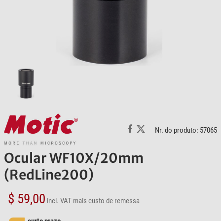
Nr. do produto: 57065
Ocular WF10X/20mm
(RedLine200)
$ 59,00
incl. VAT
mais custo de remessa