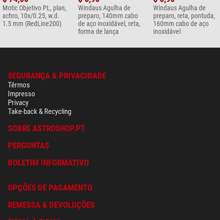
Motic Objetivo PL, plan,
Windaus Agulha de
Windaus Agulha de
achro, 10x/0.25, w.d.
preparo, 140mm cabo
preparo, reta, pontuda,
1.5 mm (RedLine200)
de aço inoxidável, reta,
160mm cabo de aço
forma de lança
inoxidável
SEGURANÇA & PRIVACIDADE
Têrmos
Impresso
Privacy
Take-back & Recycling
SOBRE ASTROSHOP.PT
PERGUNTAS
BOLETIM INFORMATIVO
OPÇÕES DE PAGAMENTO
REMESSA & DEVOLUÇÕES