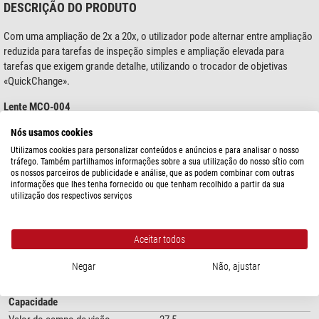
DESCRIÇÃO DO PRODUTO
Com uma ampliação de 2x a 20x, o utilizador pode alternar entre ampliação
reduzida para tarefas de inspeção simples e ampliação elevada para
tarefas que exigem grande detalhe, utilizando o trocador de objetivas
«QuickChange».
Lente MCO-004
para MANTIS Compact,
Nós usamos cookies
Ampliação: 4x,
Utilizamos cookies para personalizar conteúdos e anúncios e para analisar o nosso
diâmetro de 96 mm
tráfego. Também partilhamos informações sobre a sua utilização do nosso sítio com
os nossos parceiros de publicidade e análise, que as podem combinar com outras
mostre mais...
informações que lhes tenha fornecido ou que tenham recolhido a partir da sua
utilização dos respectivos serviços
ESPECIFICAÇÕES
Aceitar todos
Ótica
Negar
Não, ajustar
Aumento
4
Capacidade