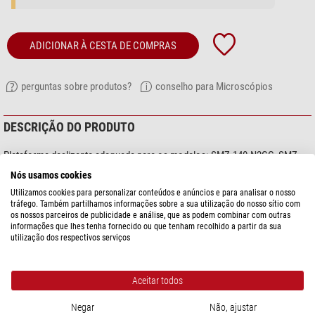
ADICIONAR À CESTA DE COMPRAS
perguntas sobre produtos?
conselho para Microscópios
DESCRIÇÃO DO PRODUTO
Plataforma deslizante adequada para os modelos: SMZ-140-N2GG, SMZ-
140-N2LED, SMZ-143-N2GG, SMZ-143-N2LED, SFC-11C-N2GG, SFC-11C-
Nós usamos cookies
N2LED, SMZ-161-BP, SMZ-161-BL, SMZ-161-BLED, SMZ-161-TP, SMZ-161-
Utilizamos cookies para personalizar conteúdos e anúncios e para analisar o nosso
TL, SMZ-161-TLED
tráfego. Também partilhamos informações sobre a sua utilização do nosso sítio com
os nossos parceiros de publicidade e análise, que as podem combinar com outras
(Sem imagem disponível)
informações que lhes tenha fornecido ou que tenham recolhido a partir da sua
utilização dos respectivos serviços
Aceitar todos
mostre mais...
Negar
Não, ajustar