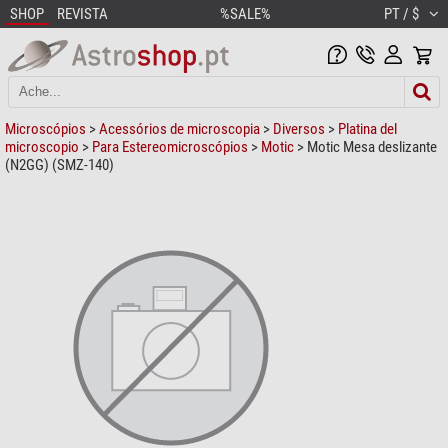
SHOP
REVISTA
%SALE%
PT / $
Microscópios
>
Acessórios de microscopia
>
Diversos
>
Platina del
microscopio
>
Para Estereomicroscópios
>
Motic
> Motic Mesa deslizante
(N2GG) (SMZ-140)