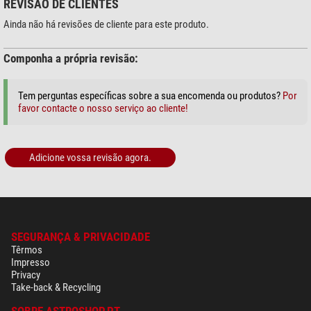
REVISÃO DE CLIENTES
Ainda não há revisões de cliente para este produto.
área de especialização
Medicina
sim
Componha a própria revisão:
Biologia
sim
Ensino
sim
Industria
sim
Tem perguntas específicas sobre a sua encomenda ou produtos?
Por
favor contacte o nosso serviço ao cliente!
Áreas de uso
Tecnologia de semicondutores
sim
Metalurgia
sim
Adicione vossa revisão agora.
Mineralogia
sim
Biologia marinha
sim
Universidade
sim
Automóvel
sim
SEGURANÇA & PRIVACIDADE
Diversos
Têrmos
número do produto do forncedor
N1199900
Impresso
Privacy
Take-back & Recycling