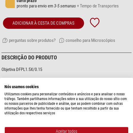
curto prazo
pronto para envio em
3-5 semanas
+ Tempo de Transportes
ADICIONAR À CESTA DE COMPRAS
perguntas sobre produtos?
conselho para Microscópios
DESCRIÇÃO DO PRODUTO
Objetiva DFPL1.5X/0.15
Lente estereoscópica planachromática com imagem sem distorção
para SZX7, SZX9, SZX10.
Nós usamos cookies
Ampliação 1,5x,
Utilizamos cookies para personalizar conteúdos e anúncios e para analisar o nosso
Abertura numérica 0,15,
tráfego. Também partilhamos informações sobre a sua utilização do nosso sítio com
os nossos parceiros de publicidade e análise, que as podem combinar com outras
distância de trabalho 45,5 mm.
informações que lhes tenha fornecido ou que tenham recolhido a partir da sua
utilização dos respectivos serviços
mostre mais...
Aceitar todos