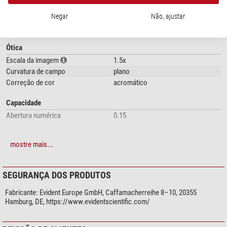
Negar
Não, ajustar
ESPECIFICAÇÕES
Ótica
Escala da imagem
1.5x
Curvatura de campo
plano
Correção de cor
acromático
Capacidade
Abertura numérica
0.15
Mecânica
mostre mais...
Distância de trabalho (mm)
45.5
Geral
SEGURANÇA DOS PRODUTOS
Série
DFPL
Fabricante:
Evident Europe GmbH, Caffamacherreihe 8–10, 20355
Hamburg, DE, https://www.evidentscientific.com/
Compatível com a Série
SZX10
sim
SZX7
sim