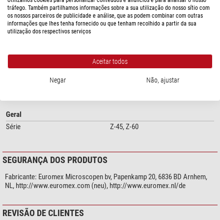
Utilizamos cookies para personalizar conteúdos e anúncios e para analisar o nosso
tráfego. Também partilhamos informações sobre a sua utilização do nosso sítio com
ESPECIFICAÇÕES
os nossos parceiros de publicidade e análise, que as podem combinar com outras
informações que lhes tenha fornecido ou que tenham recolhido a partir da sua
utilização dos respectivos serviços
Capacidade
Escala da imagem
2,0
Aceitar todos
Especialidades
Negar
Não, ajustar
Lente de imersão
-
Mola de proteção de amostra
-
Geral
Série
Z-45, Z-60
SEGURANÇA DOS PRODUTOS
Fabricante:
Euromex Microscopen bv, Papenkamp 20, 6836 BD Arnhem,
NL, http://www.euromex.com (neu), http://www.euromex.nl/de
REVISÃO DE CLIENTES