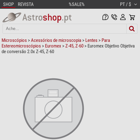
SHOP
REVISTA
%SALE%
PT / $
Microscópios
>
Acessórios de microscopia
>
Lentes
>
Para
Estereomicroscópios
>
Euromex
>
Z-45, Z-60
> Euromex Objetivo Objetiva
de conversão 2.0x Z-45, Z-60