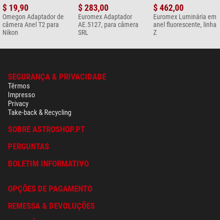
$ 19,90
$ 283,00
$ 462,00
Omegon Adaptador de
Euromex Adaptador
Euromex Luminária em
câmera Anel T2 para
AE.5127, para câmera
anel fluorescente, linha
Nikon
SRL
Z
SEGURANÇA & PRIVACIDADE
Têrmos
Impresso
Privacy
Take-back & Recycling
SOBRE ASTROSHOP.PT
PERGUNTAS
BOLETIM INFORMATIVO
OPÇÕES DE PAGAMENTO
REMESSA & DEVOLUÇÕES