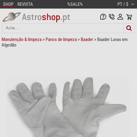
SHOP
REVISTA
%SALE%
PT / $
Manutenção & limpeza
>
Panos de limpeza
>
Baader
> Baader Luvas em
Algodão