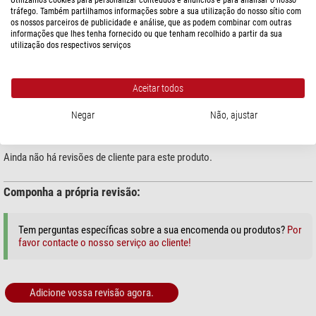
ESPECIFICAÇÕES
tráfego. Também partilhamos informações sobre a sua utilização do nosso sítio com
os nossos parceiros de publicidade e análise, que as podem combinar com outras
informações que lhes tenha fornecido ou que tenham recolhido a partir da sua
utilização dos respectivos serviços
SEGURANÇA DOS PRODUTOS
Fabricante:
Baader Planetarium GmbH, Zur Sternwarte, 82291
Aceitar todos
Mammendorf, DE, www.baader-planetarium.de
Negar
Não, ajustar
REVISÃO DE CLIENTES
Ainda não há revisões de cliente para este produto.
Componha a própria revisão:
Tem perguntas específicas sobre a sua encomenda ou produtos?
Por
favor contacte o nosso serviço ao cliente!
Adicione vossa revisão agora.