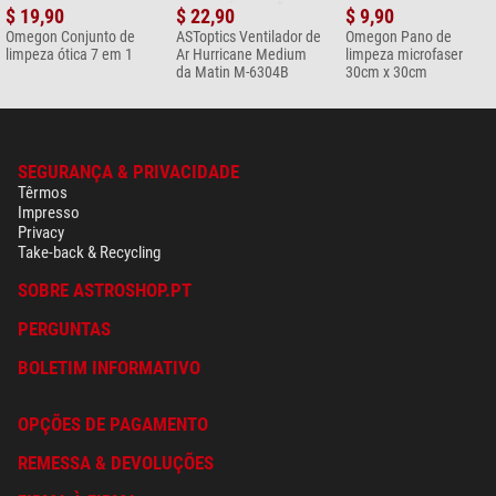
$ 19,90
$ 22,90
$ 9,90
Omegon Conjunto de
ASToptics Ventilador de
Omegon Pano de
limpeza ótica 7 em 1
Ar Hurricane Medium
limpeza microfaser
da Matin M-6304B
30cm x 30cm
SEGURANÇA & PRIVACIDADE
Têrmos
Impresso
Privacy
Take-back & Recycling
SOBRE ASTROSHOP.PT
PERGUNTAS
BOLETIM INFORMATIVO
OPÇÕES DE PAGAMENTO
REMESSA & DEVOLUÇÕES