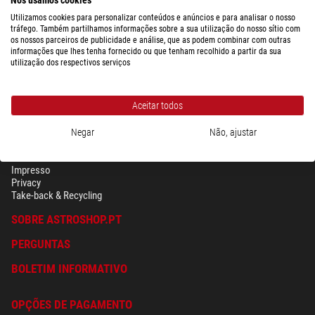
Utilizamos cookies para personalizar conteúdos e anúncios e para analisar o nosso
tráfego. Também partilhamos informações sobre a sua utilização do nosso sítio com
os nossos parceiros de publicidade e análise, que as podem combinar com outras
informações que lhes tenha fornecido ou que tenham recolhido a partir da sua
utilização dos respectivos serviços
Aceitar todos
Negar
Não, ajustar
SEGURANÇA & PRIVACIDADE
Têrmos
Impresso
Privacy
Take-back & Recycling
SOBRE ASTROSHOP.PT
PERGUNTAS
BOLETIM INFORMATIVO
OPÇÕES DE PAGAMENTO