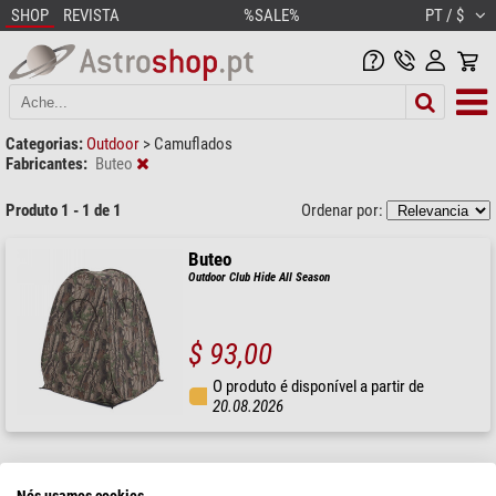
SHOP
REVISTA
%SALE%
PT / $
Categorias:
Outdoor
>
Camuflados
Fabricantes:
Buteo
Produto 1 - 1 de 1
Ordenar por:
Buteo
Outdoor Club Hide All Season
$ 93,00
O produto é disponível a partir de
20.08.2026
Nós usamos cookies