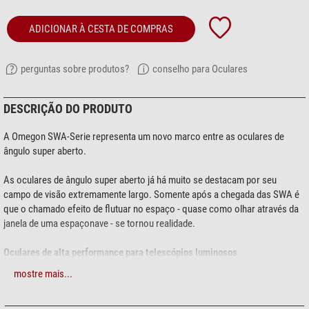
ADICIONAR À CESTA DE COMPRAS
perguntas sobre produtos?
conselho para Oculares
DESCRIÇÃO DO PRODUTO
A Omegon SWA-Serie representa um novo marco entre as oculares de
ângulo super aberto.
As oculares de ângulo super aberto já há muito se destacam por seu
campo de visão extremamente largo. Somente após a chegada das SWA é
que o chamado efeito de flutuar no espaço - quase como olhar através da
janela de uma espaçonave - se tornou realidade.
Oculares de alta performance para telescópios luminosos
mostre mais...
A princípio as novas oculares Omegon SWA por um desenho interno e
externo quando comparadas às oculares SWA mais antigas. Externamente