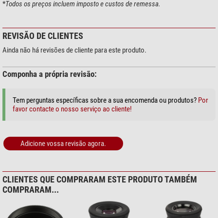
*
Todos os preços incluem imposto e custos de remessa.
Nosso comentário experiente:
REVISÃO DE CLIENTES
No desenho ótico as oculares Omegon-SWA a Meade-QX e a
Williams-SWAN são semelhantes. Mas ao contrário de suas colegas
Ainda não há revisões de cliente para este produto.
as oculares Omegon-SWA dispõem de
viseiras em concha móveis
e
assim oferecem
melhor proteção contra luz dispersa
com uma
Componha a própria revisão:
distância ao olho ajustável
individualmente. Em um teste em um
Newtoniano f/5 a correção de campo de visão foi algo melhor do
Tem perguntas específicas sobre a sua encomenda ou produtos?
Por
que com a Williams-SWAN e a
transmissão um pouco melhor
do que
favor contacte o nosso serviço ao cliente!
com a Meade-QX. O acabamento da Omegon-SWA é exemplar!
(Bernd Gährken)
Adicione vossa revisão agora.
CLIENTES QUE COMPRARAM ESTE PRODUTO TAMBÉM
COMPRARAM...