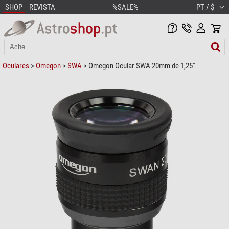
SHOP
REVISTA
%SALE%
PT / $
Oculares
>
Omegon
>
SWA
> Omegon Ocular SWA 20mm de 1,25''