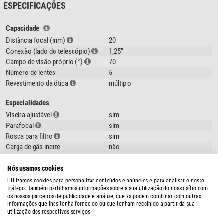
foram acrescetados um
revestimento de borracha
e novas conchas
ESPECIFICAÇÕES
oculares que, não só são mais convenientes no manuseio, como também
aumentam o conforto ao observar.
Capacidade
Distância focal (mm)
20
Na parte ótica se usam agora cinco elementos que dependendo da
Conexão (lado do telescópio)
1,25"
distância focal são reunidas em três ou quatro grupos. Elas criam um
Campo de visão próprio (°)
70
campo de visão próprio de 70°
com imagem nítida até as bordas e quase
livre de destorções. O olho humano pode encompassar 70° de campo de
Número de lentes
5
visão sem que tenha que mudar a posição do olhar pela ocular. Com
Revestimento da ótica
múltiplo
sistemas óticos relativamente rápidos de distância focal curta, estas
Especialidades
oculares podem ser usadas.
Viseira ajustável
sim
Através de um
novo revestimento múltiplo de banda larga
a transmissão
Parafocal
sim
de luz também pode ser elevada mais uma vez. Todas as
bordas das lentes
Rosca para filtro
sim
são enegrecidas
e o sistema interno de aberturas contribui de forma
Carga de gás inerte
não
decisiva para a redução de luz dispersa. Somente através da alta
transparência das superfícies de vidro e da reduzida reflexão é que se
Geral
Nós usamos cookies
garante uma imagem rica de contraste.
Série
SWA
Utilizamos cookies para personalizar conteúdos e anúncios e para analisar o nosso
tráfego. Também partilhamos informações sobre a sua utilização do nosso sítio com
Tipo
Ocular
Uma grande seleção de oculares de 2" e 1,25"
os nossos parceiros de publicidade e análise, que as podem combinar com outras
Tipo de construção
SWA
informações que lhes tenha fornecido ou que tenham recolhido a partir da sua
utilização dos respectivos serviços
A Omegon SWA-Serie se consiste de seis oculares : 38mm, 32mm, 26mm,