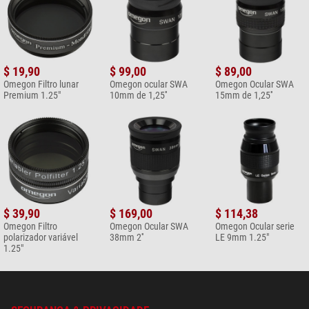
$ 19,90
$ 99,00
$ 89,00
Omegon Filtro lunar
Omegon ocular SWA
Omegon Ocular SWA
Premium 1.25"
10mm de 1,25''
15mm de 1,25''
$ 39,90
$ 169,00
$ 114,38
Omegon Filtro
Omegon Ocular SWA
Omegon Ocular serie
polarizador variável
38mm 2''
LE 9mm 1.25"
1.25"