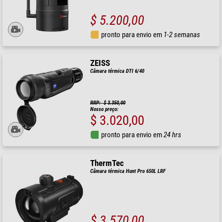
$ 5.200,00
pronto para envio em
1-2 semanas
ZEISS
Câmara térmica DTI 6/40
RRP: $ 3.350,00
Nosso preço:
$ 3.020,00
pronto para envio em
24 hrs
ThermTec
Câmara térmica Hunt Pro 650L LRF
$ 3.570,00