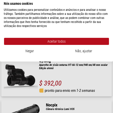
Nós usamos cookies
Leica
Utilizamos cookies para personalizar conteúdos e anúncios e para analisar o nosso
tráfego. Também partilhamos informações sobre a sua utilização do nosso sítio com
Câmara térmica Calonox 2 View LRF
os nossos parceiros de publicidade e análise, que as podem combinar com outras
informações que lhes tenha fornecido ou que tenham recolhido a partir da sua
utilização dos respectivos serviços
$ 6.000,00
Aceitar todos
pronto para envio em
3-7 dias
Negar
Não, ajustar
Sytong
Aparelho de visão noturna HT-66-12 mm/940 nm/48 mm ocular
Edição alemã
$ 392,00
pronto para envio em
1-2 semanas
Nocpix
Câmara térmica Lumi H35