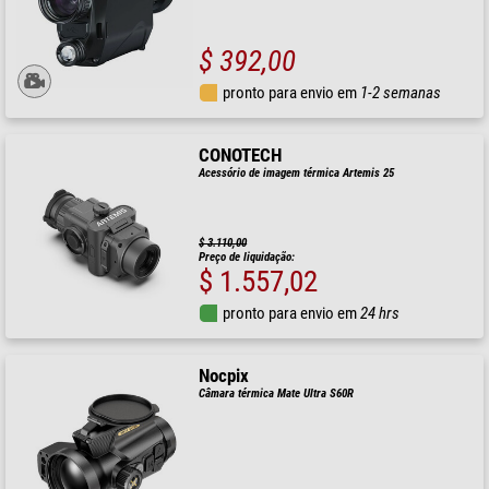
$ 392,00
pronto para envio em
1-2 semanas
CONOTECH
Acessório de imagem térmica Artemis 25
$ 3.110,00
Preço de liquidação:
$ 1.557,02
pronto para envio em
24 hrs
Nocpix
Câmara térmica Mate Ultra S60R