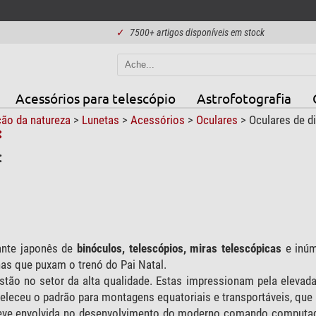
✓
7500+ artigos disponíveis em stock
Acessórios para telescópio
Astrofotografia
ão da natureza
>
Lunetas
>
Acessórios
>
Oculares
>
Oculares de di
:
ante japonês de
binóculos, telescópios, miras telescópicas
e inú
s que puxam o trenó do Pai Natal.
stão no setor da alta qualidade. Estas impressionam pela elevad
eleceu o padrão para montagens equatoriais e transportáveis, que
ve envolvida no desenvolvimento do moderno comando computad