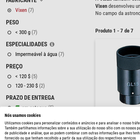
FABRICANTE
Vixen
desenvolveu um
Vixen
(7)
No campo da astron
PESO
Produto 1 - 7 de 7
< 300 g
(7)
ESPECIALIDADES
Impermeável à água
(7)
PREÇO
< 120 $
(5)
120 - 230 $
(2)
PRAZO DE ENTREGA
em estoque
(5)
Vixen
Nós usamos cookies
curto prazo
(2)
Ocular GL15
Utilizamos cookies para personalizar conteúdos e anúncios e para analisar o nosso tráfe
Também partilhamos informações sobre a sua utilização do nosso sítio com os nossos p
$ 69,00
de publicidade e análise, que as podem combinar com outras informações que lhes tenh
fornecido ou que tenham recolhido a partir da sua utilização dos respectivos serviços