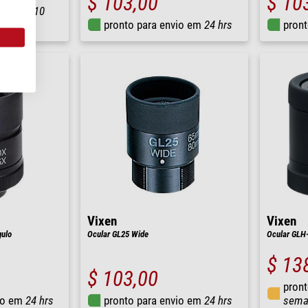
$ 103,00
$ 10
io em
6-10
pronto para envio em
24 hrs
pront
Vixen
Vixen
ulo
Ocular GL25 Wide
Ocular GLH-
$ 13
$ 103,00
pront
io em
24 hrs
pronto para envio em
24 hrs
sema