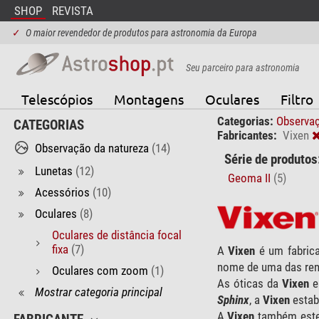
SHOP
REVISTA
✓
O maior revendedor de produtos para astronomia da Europa
Seu parceiro para astronomia
Telescópios
Montagens
Oculares
Filtro
Categorias:
Observaç
CATEGORIAS
Fabricantes:
Vixen
Observação da natureza
(14)
Série de produtos
Lunetas
(12)
Geoma II
(5)
Acessórios
(10)
Oculares
(8)
Oculares de distância focal
fixa
(7)
A
Vixen
é um fabric
nome de uma das rena
Oculares com zoom
(1)
As óticas da
Vixen
e
Mostrar categoria principal
Sphinx
, a
Vixen
estab
A
Vixen
também este