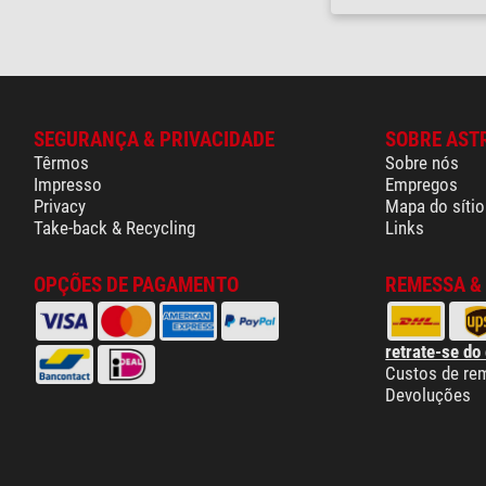
SEGURANÇA & PRIVACIDADE
SOBRE AST
Têrmos
Sobre nós
Impresso
Empregos
Privacy
Mapa do sítio
Take-back & Recycling
Links
OPÇÕES DE PAGAMENTO
REMESSA &
retrate-se do
Custos de re
Devoluções