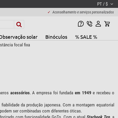
PT / $
✓
Aconselhamento e serviços personalizados
Observação solar
Binóculos
% SALE %
stância focal fixa
meros
acessórios
. A empresa foi fundada
em 1949
e recebeu o
a fiabilidade da produção japonesa. Com a montagem equatorial
 podem ser combinadas com diferentes óticas.
orizado com funcionalidade GoTo. Com o atual
Starbook Ten
, a