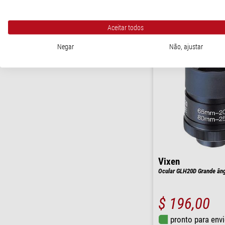
pronto para env
semanas
Aceitar todos
Negar
Não, ajustar
Vixen
Ocular GLH20D Grande âng
$ 196,00
pronto para env