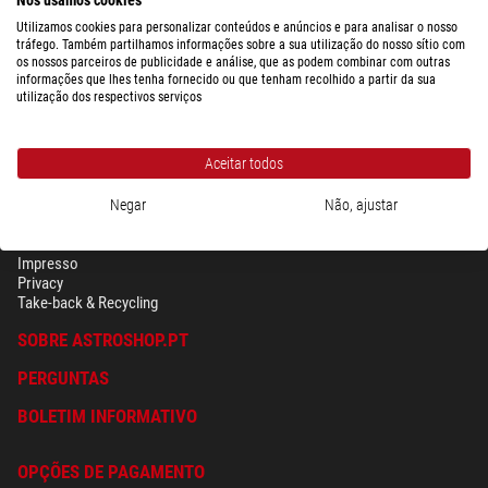
Utilizamos cookies para personalizar conteúdos e anúncios e para analisar o nosso
tráfego. Também partilhamos informações sobre a sua utilização do nosso sítio com
os nossos parceiros de publicidade e análise, que as podem combinar com outras
informações que lhes tenha fornecido ou que tenham recolhido a partir da sua
utilização dos respectivos serviços
Aceitar todos
Negar
Não, ajustar
SEGURANÇA & PRIVACIDADE
Têrmos
Impresso
Privacy
Take-back & Recycling
SOBRE ASTROSHOP.PT
PERGUNTAS
BOLETIM INFORMATIVO
OPÇÕES DE PAGAMENTO