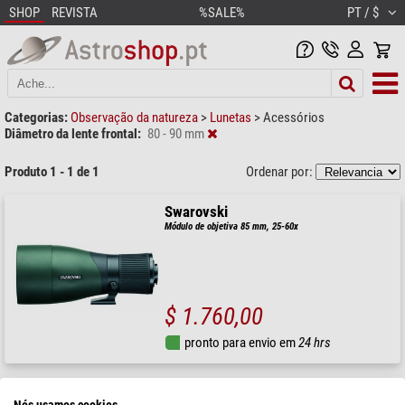
SHOP
REVISTA
%SALE%
PT / $
Categorias:
Observação da natureza
>
Lunetas
>
Acessórios
Diâmetro da lente frontal:
80 - 90 mm
Produto 1 - 1 de 1
Ordenar por:
Swarovski
Módulo de objetiva 85 mm, 25-60x
$ 1.760,00
pronto para envio em
24 hrs
Nós usamos cookies