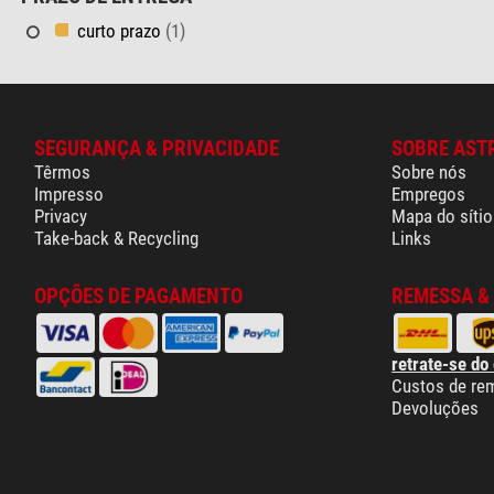
curto prazo
(1)
SEGURANÇA & PRIVACIDADE
SOBRE AST
Têrmos
Sobre nós
Impresso
Empregos
Privacy
Mapa do sítio
Take-back & Recycling
Links
OPÇÕES DE PAGAMENTO
REMESSA &
retrate-se do
Custos de re
Devoluções