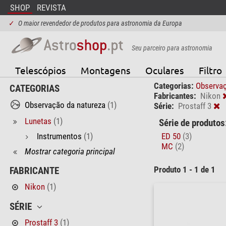
SHOP
REVISTA
✓
O maior revendedor de produtos para astronomia da Europa
Seu parceiro para astronomia
Telescópios
Montagens
Oculares
Filtro
Categorias:
Observaç
CATEGORIAS
Fabricantes:
Nikon
Observação da natureza
(1)
Série:
Prostaff 3
Lunetas
(1)
Série de produtos
Instrumentos
(1)
ED 50
(3)
MC
(2)
Mostrar categoria principal
Produto 1 - 1 de 1
FABRICANTE
Nikon
(1)
SÉRIE
Prostaff 3
(1)