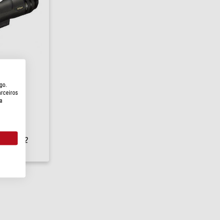
go.
6-48x60
arceiros
a
io em
1-2