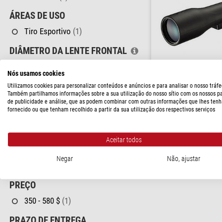
ÁREAS DE USO
Tiro Esportivo
(1)
DIÂMETRO DA LENTE FRONTAL
60 - 70 mm
(1)
Nós usamos cookies
Nikon
PESO
Utilizamos cookies para personalizar conteúdos e anúncios e para analisar o nosso tráfe
Luneta zoom Prostaff 3 1
Também partilhamos informações sobre a sua utilização do nosso sítio com os nossos p
500 - 700 g
(1)
de publicidade e análise, que as podem combinar com outras informações que lhes tenh
RRP: $ 392,00
fornecido ou que tenham recolhido a partir da sua utilização dos respectivos serviços
Nosso preço:
ESPECIALIDADES
$ 352,00
Ocular Zoom Incluída No Pacote
(1)
Aceitar todos
pronto para env
Rosca De Conexão Ao Tripé
(1)
semanas
Negar
Não, ajustar
Impermeável à água
(1)
PREÇO
350 - 580 $
(1)
PRAZO DE ENTREGA