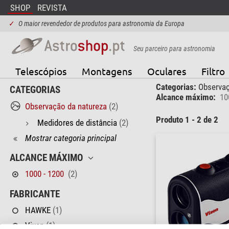
SHOP
REVISTA
✓
O maior revendedor de produtos para astronomia da Europa
Seu parceiro para astronomia
Telescópios
Montagens
Oculares
Filtro
Categorias:
Observaç
CATEGORIAS
Alcance máximo:
10
Observação da natureza
(2)
Produto 1 - 2 de 2
Medidores de distância
(2)
Mostrar categoria principal
ALCANCE MÁXIMO
1000 - 1200
(2)
FABRICANTE
HAWKE
(1)
Vixen
(1)