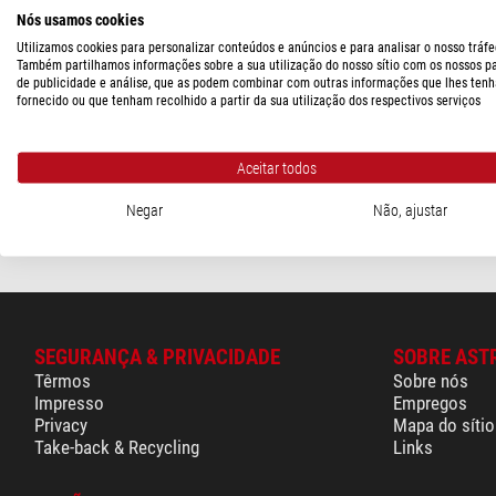
Nós usamos cookies
PREÇO
Utilizamos cookies para personalizar conteúdos e anúncios e para analisar o nosso tráfe
Vixen
Também partilhamos informações sobre a sua utilização do nosso sítio com os nossos p
120 - 350 $
(1)
de publicidade e análise, que as podem combinar com outras informações que lhes tenh
Laser Rangefinder VRF10
fornecido ou que tenham recolhido a partir da sua utilização dos respectivos serviços
350 - 580 $
(1)
PRAZO DE ENTREGA
$ 345,00
Aceitar todos
em estoque
(2)
pronto para env
Negar
Não, ajustar
SEGURANÇA & PRIVACIDADE
SOBRE AST
Têrmos
Sobre nós
Impresso
Empregos
Privacy
Mapa do sítio
Take-back & Recycling
Links