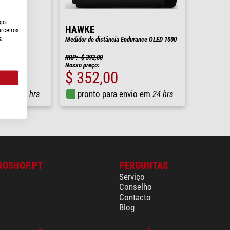
go.
HAWKE
arceiros
a
00VZ
Medidor de distância Endurance OLED 1000
RRP: $ 392,00
Nosso preço:
$ 352,00
io em
24 hrs
pronto para envio em
24 hrs
ROSHOP.PT
PERGUNTAS
Serviço
Conselho
Contacto
Blog