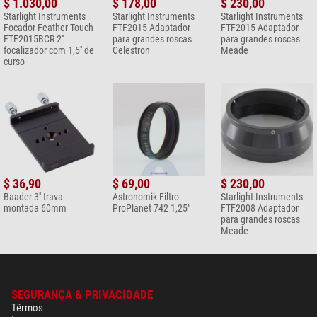
$ 1.030,00
$ 178,00
$ 230,00
Starlight Instruments
Starlight Instruments
Starlight Instruments
Focador Feather Touch
FTF2015 Adaptador
FTF2015 Adaptador
FTF2015BCR 2''
para grandes roscas
para grandes roscas
focalizador com 1,5'' de
Celestron
Meade
curso
$ 36,90
$ 69,00
$ 230,00
Baader 3'' trava
Astronomik Filtro
Starlight Instruments
montada 60mm
ProPlanet 742 1,25"
FTF2008 Adaptador
para grandes roscas
Meade
SEGURANÇA & PRIVACIDADE
Têrmos