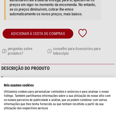
aumentarem até à data de entrega, para si, aplicam-se os
preços em vigor no momento da encomenda. No entanto,
se os preços diminuírem, cobrar-lhe-emos
automaticamente os novos preços, mais baixos.
ADICIONAR À CESTA DE COMPRAS
perguntas sobre
conselho para Acessórios para
produtos?
telescópio
DESCRIÇÃO DO PRODUTO
Infelizmente, a descrição deste produto ainda não está em Portuguê
Nós usamos cookies
portanto, você encontrará uma descrição em Inglês do produto aqui.
Utilizamos cookies para personalizar conteúdos e anúncios e para analisar o nosso
tráfego. Também partilhamos informações sobre a sua utilização do nosso sítio com
os nossos parceiros de publicidade e análise, que as podem combinar com outras
Micro Touch Focusing System Kit for Control' of 2.0", MPA Retrofits, and
informações que lhes tenha fornecido ou que tenham recolhido a partir da sua
Micro Feather Touch® Telescope Focusers. The MicroTouch allows
utilização dos respectivos serviços
autofocusing of a CCD camera when interfaced with a computer (via USB).