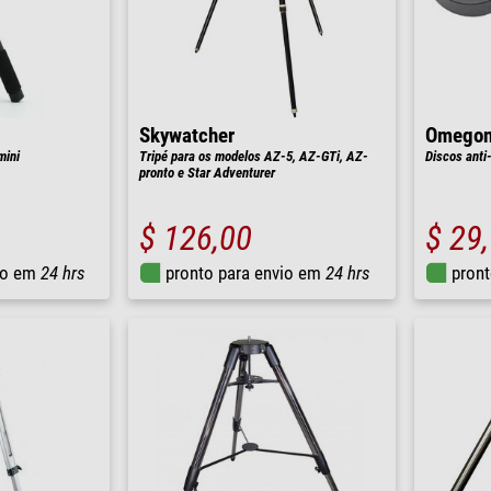
Skywatcher
Omego
mini
Tripé para os modelos AZ-5, AZ-GTi, AZ-
Discos anti
pronto e Star Adventurer
$ 126,00
$ 29
io em
24 hrs
pronto para envio em
24 hrs
pront