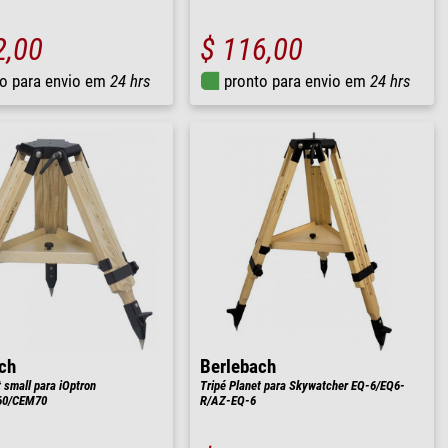
2,00
$ 116,00
o para envio em
24 hrs
pronto para envio em
24 hrs
ch
Berlebach
 small para iOptron
Tripé Planet para Skywatcher EQ-6/EQ6-
60/CEM70
R/AZ-EQ-6