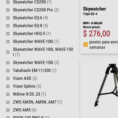
Skywatcher CQ350
(1)
Skywatcher
Skywatcher CQ350 Pro
(2)
Tripé EQ-6
Skywatcher EQ-6
(4)
RRP: $ 283,00
Skywatcher EQ-8
(5)
Nosso preço:
$ 276,00
Skywatcher HEQ-5
(1)
Skywatcher WAVE-100i
(1)
pronto para env
semanas
Skywatcher WAVE-100i, WAVE-150
I
(1)
Skywatcher WAVE-150i
(2)
Takahashi EM-11/200
(1)
Vixen AXD
(2)
Vixen Sphinx
(3)
Wdrive 9/20..25
(1)
ZWO AM3N, AM5N, AM7
(1)
ZWO AM5
(6)
IEXOS-100 PMC-8
(1)