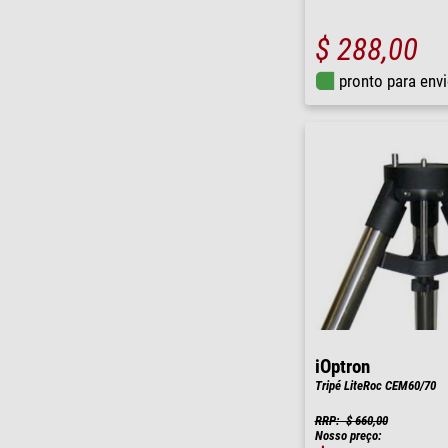
$ 288,00
pronto para env
iOptron
Tripé LiteRoc CEM60/70
RRP: $ 660,00
Nosso preço: