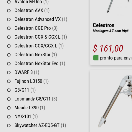
Avalon M-Uno
(1)
Celestron AVX
(1)
Celestron Advanced VX
(1)
Celestron
Celestron CGE Pro
(3)
Montagem AZ com tripé
Celestron CGX & CGX-L
(1)
Celestron CGX/CGX-L
(1)
$ 161,00
Celestron NexStar
(1)
pronto para env
Celestron NexStar Evo
(1)
DWARF 3
(1)
Fujinon LB150
(1)
G8/G11
(1)
Losmandy G8/G11
(3)
Meade LX90
(1)
NYX-101
(1)
Skywatcher AZ-EQ5-GT
(1)