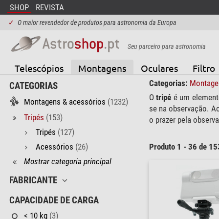
SHOP
REVISTA
✓
O maior revendedor de produtos para astronomia da Europa
Seu parceiro para astronomia
Telescópios
Montagens
Oculares
Filtro
Categorias:
Montage
CATEGORIAS
O
tripé
é um elemento 
Montagens & acessórios
(1232)
se na observação. Ao
Tripés
(153)
o prazer pela observ
Tripés
(127)
Acessórios
(26)
Produto 1 - 36 de 15
Mostrar categoria principal
FABRICANTE
CAPACIDADE DE CARGA
< 10 kg
(3)