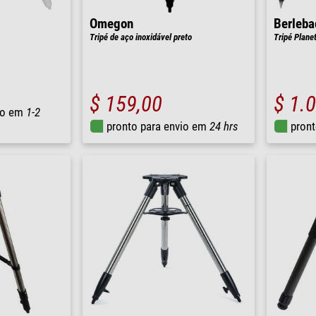
Omegon
Berleba
Tripé de aço inoxidável preto
Tripé Plane
$ 159,00
$ 1.
io em
1-2
pronto para envio em
24 hrs
pront