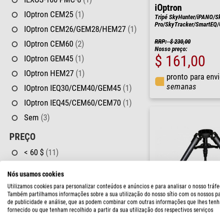
iOptron
IOptron CEM25
(1)
Tripé SkyHunter/iPANO/S
Pro/SkyTracker/SmartEQ/
IOptron CEM26/GEM28/HEM27
(1)
RRP: $ 230,00
IOptron CEM60
(2)
Nosso preço:
$ 161,00
IOptron GEM45
(1)
IOptron HEM27
(1)
pronto para env
semanas
IOptron IEQ30/CEM40/GEM45
(1)
IOptron IEQ45/CEM60/CEM70
(1)
Sem
(3)
PREÇO
< 60 $
(11)
60 - 120 $
(6)
Nós usamos cookies
120 - 170 $
(14)
Utilizamos cookies para personalizar conteúdos e anúncios e para analisar o nosso tráfe
Também partilhamos informações sobre a sua utilização do nosso sítio com os nossos p
170 - 230 $
(7)
de publicidade e análise, que as podem combinar com outras informações que lhes tenh
230 - 350 $
(5)
fornecido ou que tenham recolhido a partir da sua utilização dos respectivos serviços