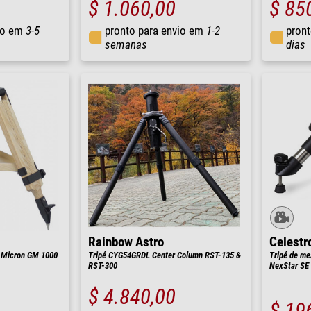
$ 1.060,00
$ 85
io em
3-5
pronto para envio em
1-2
pront
semanas
dias
Rainbow Astro
Celestr
0 Micron GM 1000
Tripé CYG54GRDL Center Column RST-135 &
Tripé de me
RST-300
NexStar SE
$ 4.840,00
$ 19