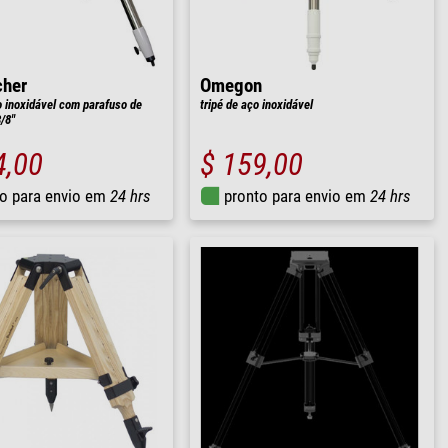
cher
Omegon
o inoxidável com parafuso de
tripé de aço inoxidável
/8"
4,00
$ 159,00
o para envio em
24 hrs
pronto para envio em
24 hrs