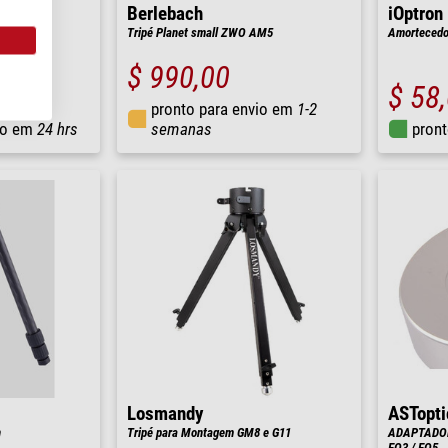
Berlebach
iOptron
Tripé Planet small ZWO AM5
Amortecedor
$ 990,00
$ 58
pronto para envio em
1-2
io em
24 hrs
semanas
pront
Losmandy
ASTopti
n
Tripé para Montagem GM8 e G11
ADAPTADOR
EQ3 / EQ5