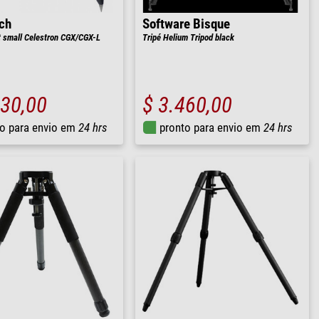
ch
Software Bisque
t small Celestron CGX/CGX-L
Tripé Helium Tripod black
030,00
$ 3.460,00
o para envio em
24 hrs
pronto para envio em
24 hrs