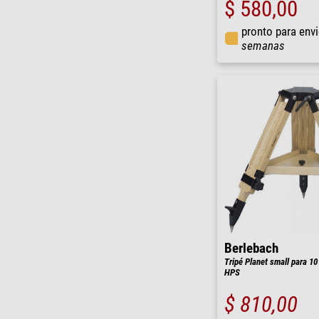
$ 580,00
pronto para env
semanas
Berlebach
Tripé Planet small para 1
HPS
$ 810,00