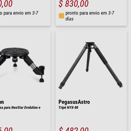
0,00
$ 830,00
o para envio em
3-7
pronto para envio em
3-7
dias
on
PegasusAstro
sa para NexStar Evolution e
Tripé NYX-88
6,00
$ 482,00