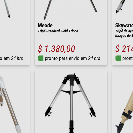
Meade
Skywat
Tripé Standard Field Tripod
Tripé de aç
fixação de 3
$ 1.380,00
$ 21
io em
24 hrs
pronto para envio em
24 hrs
pront