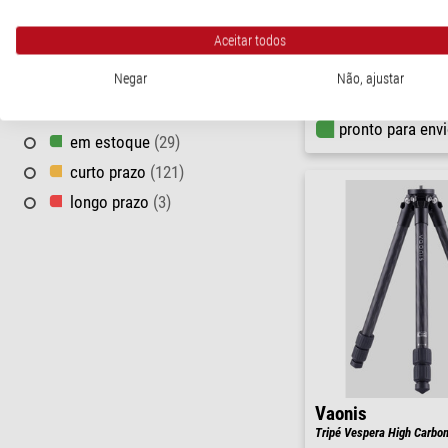
350 - 580 $
(12)
Meade
Tripé Giant Field Tripod
580 - 1.150 $
(70)
Aceitar todos
> 1.150 $
(28)
Negar
Não, ajustar
$ 1.840,00
PRAZO DE ENTREGA
pronto para env
em estoque
(29)
curto prazo
(121)
longo prazo
(3)
Vaonis
Tripé Vespera High Carbo