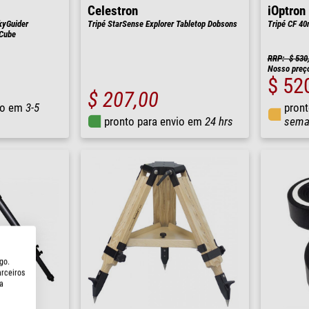
Celestron
iOptron
kyGuider
Tripé StarSense Explorer Tabletop Dobsons
Tripé CF 4
Cube
RRP: $ 530
Nosso preç
$ 52
$ 207,00
io em
3-5
pront
pronto para envio em
24 hrs
sema
go.
arceiros
a