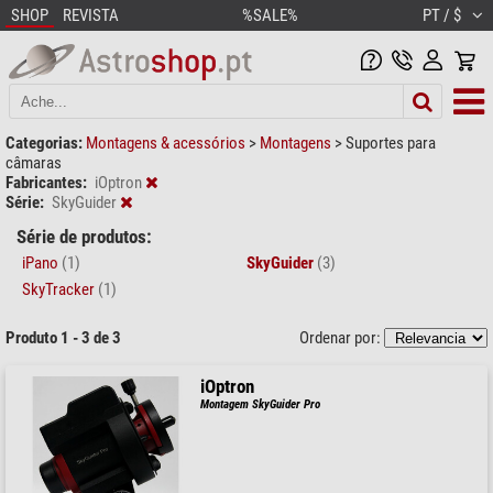
SHOP
REVISTA
%SALE%
PT / $
Categorias:
Montagens & acessórios
>
Montagens
>
Suportes para
câmaras
Fabricantes:
iOptron
Série:
SkyGuider
Série de produtos:
iPano
(1)
SkyGuider
(3)
SkyTracker
(1)
Produto 1 - 3 de 3
Ordenar por:
iOptron
Montagem SkyGuider Pro