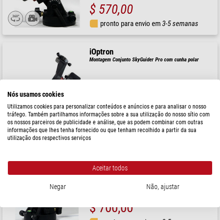
$ 570,00
pronto para envio em
3-5 semanas
iOptron
Montagem Conjunto SkyGuider Pro com cunha polar
RRP: $ 810,00
Nós usamos cookies
Nosso preço:
$ 720,00
Utilizamos cookies para personalizar conteúdos e anúncios e para analisar o nosso
tráfego. Também partilhamos informações sobre a sua utilização do nosso sítio com
pronto para envio em
3-5 semanas
os nossos parceiros de publicidade e análise, que as podem combinar com outras
informações que lhes tenha fornecido ou que tenham recolhido a partir da sua
utilização dos respectivos serviços
iOptron
Montagem SkyGuider Pro iPolar Set
Aceitar todos
Negar
Não, ajustar
RRP: $ 780,00
Nosso preço:
$ 700,00