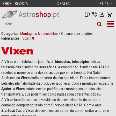
SHOP
REVISTA
%SALE%
PT / $
Categorias:
Montagens & acessórios
>
Colunas e extensões
Fabricantes:
Vixen
A
Vixen
é um fabricante japonês de
binóculos, telescópios, miras
telescópicas
e inúmeros
acessórios
. A empresa foi fundada
em 1949
e
recebeu o nome de uma das renas que puxam o trenó do Pai Natal.
As óticas da
Vixen
estão no setor da alta qualidade. Estas impressionam
pela elevada fiabilidade da produção japonesa. Com a montagem equatorial
Sphinx
, a
Vixen
estabeleceu o padrão para montagens equatoriais e
transportáveis, que podem ser combinadas com diferentes óticas.
A
Vixen
também esteve envolvida no desenvolvimento do moderno
comando computadorizado com funcionalidade GoTo. Com o atual
Starbook Ten
, a
Vixen
desenvolveu um comando com monitor a cores e
mapa celeste integrado.