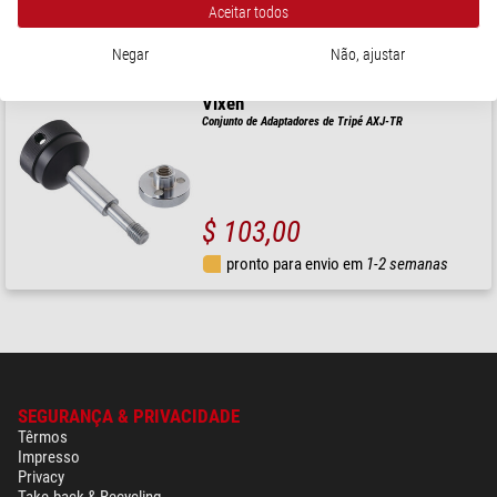
$ 230,00
Aceitar todos
pronto para envio em
1-2 semanas
Negar
Não, ajustar
Vixen
Conjunto de Adaptadores de Tripé AXJ-TR
$ 103,00
pronto para envio em
1-2 semanas
SEGURANÇA & PRIVACIDADE
Têrmos
Impresso
Privacy