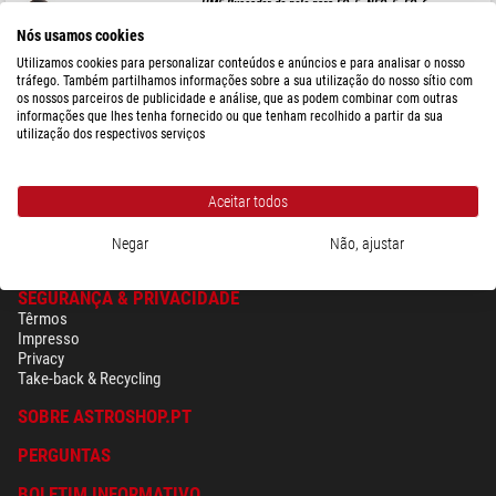
HM5 Buscador de polo para EQ-5, NEQ-5, EQ-6
Nós usamos cookies
Utilizamos cookies para personalizar conteúdos e anúncios e para analisar o nosso
tráfego. Também partilhamos informações sobre a sua utilização do nosso sítio com
os nossos parceiros de publicidade e análise, que as podem combinar com outras
$ 63,00
informações que lhes tenha fornecido ou que tenham recolhido a partir da sua
utilização dos respectivos serviços
pronto para envio em
24 hrs
Aceitar todos
Negar
Não, ajustar
SEGURANÇA & PRIVACIDADE
Têrmos
Impresso
Privacy
Take-back & Recycling
SOBRE ASTROSHOP.PT
PERGUNTAS
BOLETIM INFORMATIVO