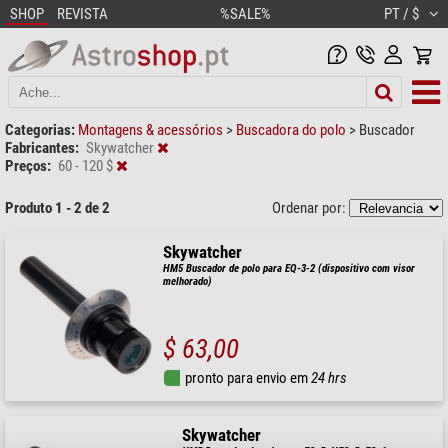
SHOP
REVISTA
%SALE%
PT / $
Categorias:
Montagens & acessórios
>
Buscadora do polo
>
Buscador
Fabricantes:
Skywatcher
Preços:
60 - 120 $
Produto 1 - 2 de 2
Ordenar por:
Skywatcher
HM5 Buscador de polo para EQ-3-2 (dispositivo com visor
melhorado)
$ 63,00
pronto para envio em
24 hrs
Skywatcher