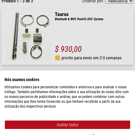
Produto 1 - 3 de 3
Ordenar por:
Taurus
Bluetooth & WiFi PushTo DSC System
$ 930,00
pronto para envio em
3-5 semanas
Taurus
Nós usamos cookies
Contrapeso Set 2,5kg
Utilizamos cookies para personalizar conteúdos e anúncios e para analisar o nosso
tráfego. Também partilhamos informações sobre a sua utilização do nosso sítio com
os nossos parceiros de publicidade e análise, que as podem combinar com outras
RRP: $ 161,00
informações que lhes tenha fornecido ou que tenham recolhido a partir da sua
Nosso preço:
utilização dos respectivos serviços
$ 137,00
pronto para envio em
1-2 semanas
Aceitar todos