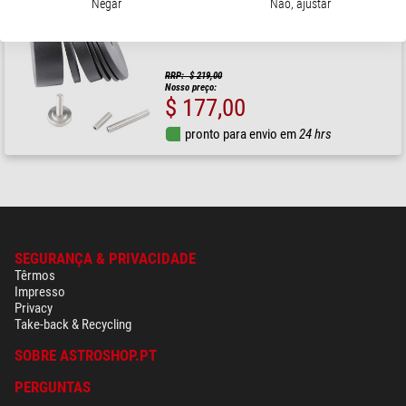
Taurus
Negar
Não, ajustar
Contrapeso Set 3,5kg
RRP: $ 219,00
Nosso preço:
$ 177,00
pronto para envio em
24 hrs
SEGURANÇA & PRIVACIDADE
Têrmos
Impresso
Privacy
Take-back & Recycling
SOBRE ASTROSHOP.PT
PERGUNTAS