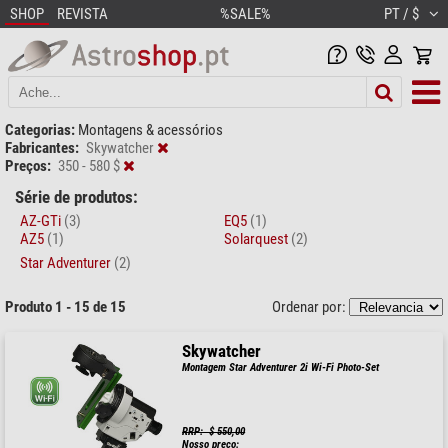
SHOP
REVISTA
%SALE%
PT / $
Categorias:
Montagens & acessórios
Fabricantes:
Skywatcher
Preços:
350 - 580 $
Série de produtos:
AZ-GTi
(3)
EQ5
(1)
AZ5
(1)
Solarquest
(2)
Star Adventurer
(2)
Produto 1 - 15 de 15
Ordenar por:
Skywatcher
Montagem Star Adventurer 2i Wi-Fi Photo-Set
RRP: $ 550,00
Nosso preço: