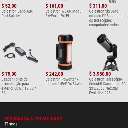
$ 52,00
$ 161,00
$ 311,00
Celestron Cabo Aux
Celestron WLAN-Modul
Celestron SkySync
Port Splitter
SkyPortal Wi-Fi
módulo GPS para todos
os telescópios
computadorizados
$ 79,00
$ 242,00
$ 3.930,00
Baader Fonte de
Celestron Powertank
Celestron Telescópio
alimentação para
Lithium LiFePO4 84Wh
Schmidt-Cassegrain SC
exterior 60W / 12,8V /
235/2350 NexStar
5A
Evolution 925
SEGURANÇA & PRIVACIDADE
Têrmos