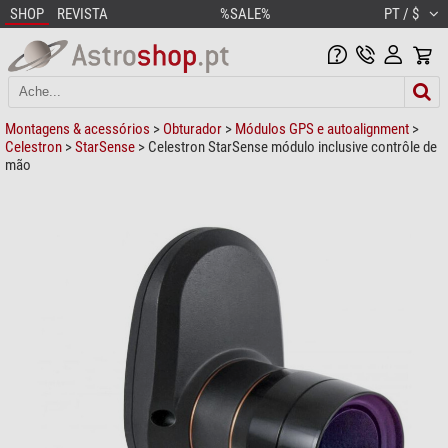
SHOP
REVISTA
%SALE%
PT / $
Montagens & acessórios
>
Obturador
>
Módulos GPS e autoalignment
>
Celestron
>
StarSense
> Celestron StarSense módulo inclusive contrôle de
mão