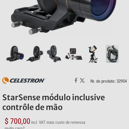
Nr. do produto: 32954
StarSense módulo inclusive
contrôle de mão
$ 700,00
incl. VAT
mais custo de remessa
muito caro?