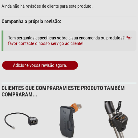
Celestron/Vixen/Skywatcher, ou adequadas para os grandes telescópios
Ainda não há revisões de cliente para este produto.
Schmidt-Cassegrains.
O controlador de mão StarSense substitui o controlador manual anterior.
Componha a própria revisão:
Oferece as mesmas funções, além do alinhamento StarSense e a
calibração Multi-Star para um modelo de suporte. Tal como o controlador
Tem perguntas específicas sobre a sua encomenda ou produtos?
Por
manual NexStar, o controlador manual StarSense pode também enumerar
favor contacte o nosso serviço ao cliente!
vários objetos de acordo com o catálogo ou ser utilizado para ligar ao PC.
Adicione vossa revisão agora.
CLIENTES QUE COMPRARAM ESTE PRODUTO TAMBÉM
COMPRARAM...