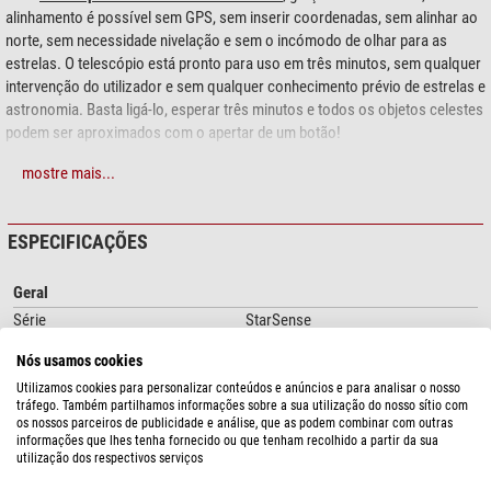
alinhamento é possível sem GPS, sem inserir coordenadas, sem alinhar ao
norte, sem necessidade nivelação e sem o incómodo de olhar para as
estrelas. O telescópio está pronto para uso em três minutos, sem qualquer
intervenção do utilizador e sem qualquer conhecimento prévio de estrelas e
astronomia. Basta ligá-lo, esperar três minutos e todos os objetos celestes
podem ser aproximados com o apertar de um botão!
O módulo StarSense também apresenta grandes vantagens quando
mostre mais...
combinado com
montagens equatoriais
.
Ainda é necessário fazer o ajuste
do pólo, mas com o novo processo “AllStar” da Celestron, tal pode ser feito
ESPECIFICAÇÕES
em todas as estrelas em poucos minutos! Basta inserir a hora e o lugar,
selecionar a estrela no banco de dados e posicionar o aparelho até chegar
a esta. A seguir, traga-a para o centro do retículo com o azimute e ajuste de
Geral
altura. Pronto! O StarSense pode então usar o “processo de plate solving
Série
StarSense
de 3 minutos”, que é totalmente automático, para estabelecer a orientação
exata sem qualquer esforço extra do utilizador, bem como pode utilizar os
Nós usamos cookies
suportes azimutais. A abordagem incómoda e enfadonha e a centralização
Utilizamos cookies para personalizar conteúdos e anúncios e para analisar o nosso
DOWNLOADS
das estrelas-guia já não é necessária.
tráfego. Também partilhamos informações sobre a sua utilização do nosso sítio com
os nossos parceiros de publicidade e análise, que as podem combinar com outras
Manual de instruções (EN)
Manual de instruções (FR)
Outra vantagem do StarSense é a extrema melhoria na precisão de
informações que lhes tenha fornecido ou que tenham recolhido a partir da sua
utilização dos respectivos serviços
posicionamento usando o método T-Point. Semelhante a algumas
SEGURANÇA DOS PRODUTOS
montagens topo de gama, pode “mapear” qualquer número de estrelas, ou