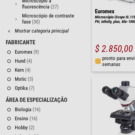
Microscópio à
fluorescência
(27)
Euromex
Microscópio de contraste
Microscópio iScope IS.115
fase
(30)
PH, infinity, plan, 40x-100
Mostrar categoria principal
FABRICANTE
$ 2.850,00
Euromex
(9)
pronto para env
Hund
(4)
semanas
Kern
(4)
Motic
(3)
Optika
(7)
ÁREA DE ESPECIALIZAÇÃO
Biologia
(16)
Ensino
(16)
Hobby
(2)