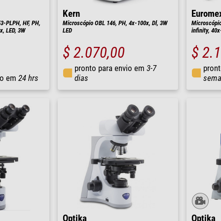
Kern
Eurome
53-PLPH, HF, PH,
Microscópio OBL 146, PH, 4x-100x, Dl, 3W
Microscópio
0x, LED, 3W
LED
infinity, 40
$ 2.070,00
$ 2.
pronto para envio em
3-7
pront
io em
24 hrs
dias
sema
Optika
Optika