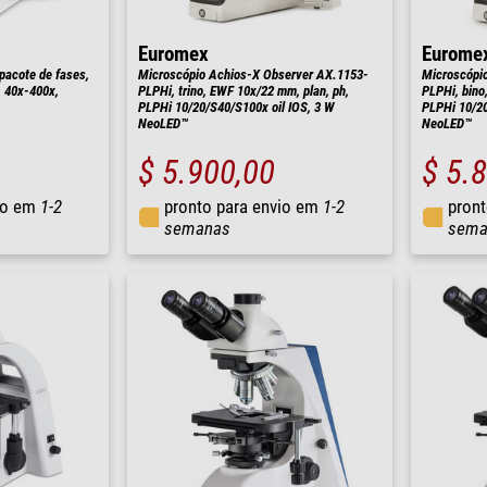
Euromex
Eurome
pacote de fases,
Microscópio Achios-X Observer AX.1153-
Microscópio
o, 40x-400x,
PLPHi, trino, EWF 10x/22 mm, plan, ph,
PLPHi, bino
PLPHi 10/20/S40/S100x oil IOS, 3 W
PLPHi 10/20
NeoLED™
NeoLED™
$ 5.900,00
$ 5.
io em
1-2
pronto para envio em
1-2
pront
semanas
sema