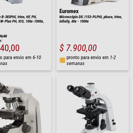
Euromex
 B-383PHi, trino, HF, PH,
Microscópio DX.1153-PLPHi, phase, trino,
OS W-Plan PH, IOS, 100x-1000x,
infinity, 40x - 1000x
20,00
o:
540,00
$ 7.900,00
o para envio em
6-10
pronto para envio em
1-2
nas
semanas