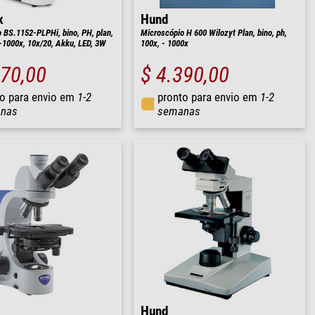
x
Hund
 BS.1152-PLPHi, bino, PH, plan,
Microscópio H 600 Wilozyt Plan, bino, ph,
x-1000x, 10x/20, Akku, LED, 3W
100x, - 1000x
170,00
$ 4.390,00
o para envio em
1-2
pronto para envio em
1-2
nas
semanas
Hund