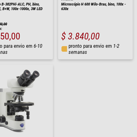
 B-382PHi-ALC, PH, bino,
Microscópio H 600 Wilo-Brau, bino, 100x -
LC, B+W, 100x-1000x, 3W LED
630x
40,00
o:
650,00
$ 3.840,00
o para envio em
6-10
pronto para envio em
1-2
nas
semanas