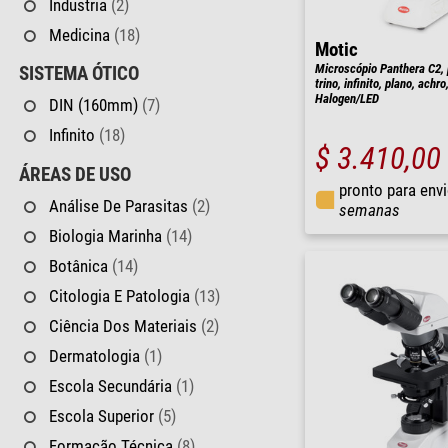
Industria
(2)
Medicina
(18)
Motic
Microscópio Panthera C2, 
SISTEMA ÓTICO
trino, infinito, plano, achr
Halogen/LED
DIN (160mm)
(7)
Infinito
(18)
$ 3.410,00
ÁREAS DE USO
pronto para env
Análise De Parasitas
(2)
semanas
Biologia Marinha
(14)
Botânica
(14)
Citologia E Patologia
(13)
Ciência Dos Materiais
(2)
Dermatologia
(1)
Escola Secundária
(1)
Escola Superior
(5)
Formação Técnica
(8)