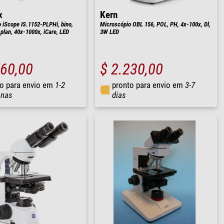
x
Kern
 iScope IS.1152-PLPHi, bino,
Microscópio OBL 156, POL, PH, 4x-100x, Dl,
, plan, 40x-1000x, iCare, LED
3W LED
760,00
$ 2.230,00
o para envio em
1-2
pronto para envio em
3-7
nas
dias