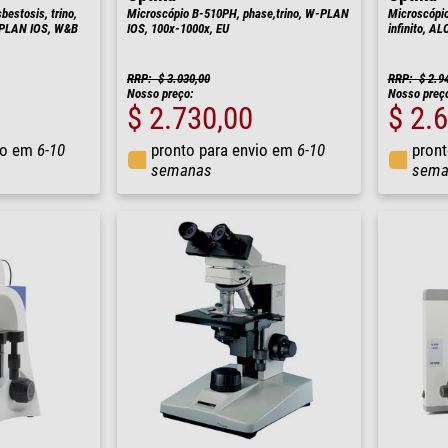
estosis, trino,
Microscópio B-510PH, phase,trino, W-PLAN
Microscópio
-PLAN IOS, W&B
IOS, 100x-1000x, EU
infinito, A
RRP: $ 3.030,00
RRP: $ 2.9
Nosso preço:
Nosso preç
$ 2.730,00
$ 2.
io em
6-10
pronto para envio em
6-10
pront
semanas
sema