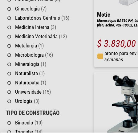
Ginecologia
(7)
Motic
Laboratórios Centrais
(16)
Microscópio BA310 PH, bino
plan, achro, 40x-1000x, L
Medicina Interna
(3)
Medicina Veterinária
(12)
$ 3.830,00
Metalurgia
(1)
pronto para env
Microbiologia
(16)
semanas
Mineralogia
(1)
Naturalista
(1)
Naturopatía
(1)
Universidade
(15)
Urologia
(3)
TIPO DE CONSTRUÇÃO
Binóculo
(10)
Triocular
(14)