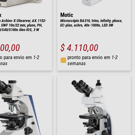
x
Motic
 Achios-X Observer, AX.1152-
Microscópio BA310, trino, infinity, phase,
, EWF 10x/22 mm, plano, PH,
EC-plan, achro, 40x-1000x, LED 3W
/S40/S100x óleo IOS, 3 W
800,00
$ 4.110,00
o para envio em
1-2
pronto para envio em
1-2
nas
semanas