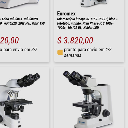
Euromex
 Trino InfPlan 4-InfPlanPH
Microscópio iScope IS.1159-PLPHi, bino +
00, WF10x20, 20W Hal, OBN 158
fototubo, infinito, Plan Phase IOS 100x-
1000x, 10x/22 DL, Köhler LED
820,00
$ 3.820,00
o para envio em
3-7
pronto para envio em
1-2
semanas