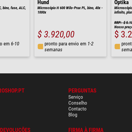
Hund
Optika
 bino, fase, ALC,
Microscópio H 600 Wilo-Prax PL, bino, 40x -
Microscópio
1000x
infinito, pl
RRP: $ 5.1
Nosso preç
$ 3.920,00
$ 3.
io em
6-10
pronto para envio em
1-2
pront
semanas
sema
ROSHOP.PT
PERGUNTAS
Serviço
Conselho
Contacto
Blog
 DEVOLUÇÕES
FIRMA À FIRMA