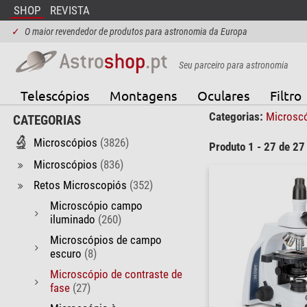
SHOP
REVISTA
✓
O maior revendedor de produtos para astronomia da Europa
Seu parceiro para astronomia
Telescópios
Montagens
Oculares
Filtro
Categorias:
Microsc
CATEGORIAS
Microscópios
(3826)
Produto 1 - 27 de 27
Microscópios
(836)
Retos Microscopiós
(352)
Microscópio campo
iluminado
(260)
Microscópios de campo
escuro
(8)
Microscópio de contraste de
fase
(27)