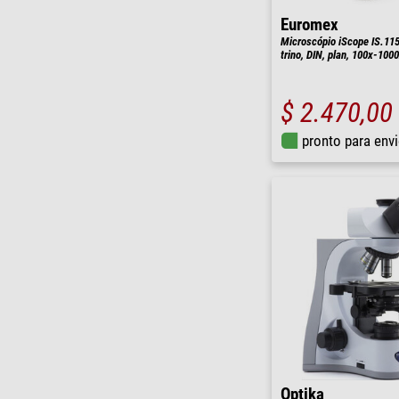
Euromex
Microscópio iScope IS.11
trino, DIN, plan, 100x-100
$ 2.470,00
pronto para env
Optika