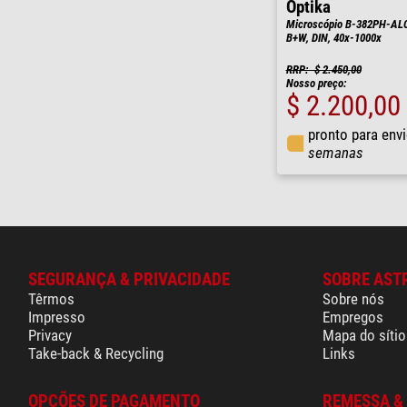
Optika
Microscópio B-382PH-ALC,
B+W, DIN, 40x-1000x
RRP: $ 2.450,00
Nosso preço:
$ 2.200,00
pronto para env
semanas
SEGURANÇA & PRIVACIDADE
SOBRE AST
Têrmos
Sobre nós
Impresso
Empregos
Privacy
Mapa do sítio
Take-back & Recycling
Links
OPÇÕES DE PAGAMENTO
REMESSA &