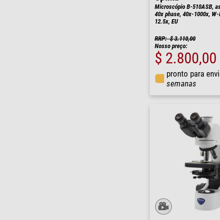
Microscópio B-510ASB, asb
40x phase, 40x-1000x, W
12.5x, EU
RRP: $ 3.110,00
Nosso preço:
$ 2.800,00
pronto para env
semanas