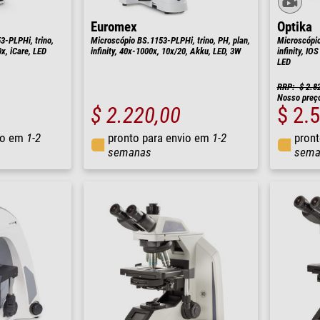
Euromex
Optika
3-PLPHi, trino,
Microscópio BS.1153-PLPHi, trino, PH, plan,
Microscópio
0x, iCare, LED
infinity, 40x-1000x, 10x/20, Akku, LED, 3W
infinity, I
LED
RRP: $ 2.8
Nosso preç
$ 2.220,00
$ 2.
io em
1-2
pronto para envio em
1-2
pront
semanas
sema