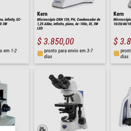
Kern
Kern
, infinity, EC-
Microscópio OBN 159, PH, Condensador de
Microscópio
ED 3W
1,25 Abbe, infinito, plano, 4x-100x, Dl, 3W
10/20/40/1
LED
$ 3.850,00
$ 3.
io em
1-2
pronto para envio em
3-7
pront
dias
dias