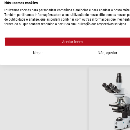
Nós usamos cookies
PREÇO
Hund
Utilizamos cookies para personalizar conteúdos e anúncios e para analisar o nosso tráfe
1.160 - 2.310 $
(6)
Microscópio H 600 PH Plan
Também partilhamos informações sobre a sua utilização do nosso sítio com os nossos p
1000x
de publicidade e análise, que as podem combinar com outras informações que lhes tenh
> 2.310 $
(21)
fornecido ou que tenham recolhido a partir da sua utilização dos respectivos serviços
PRAZO DE ENTREGA
Aceitar todos
em estoque
(2)
$ 4.430,00
curto prazo
(25)
Negar
Não, ajustar
pronto para env