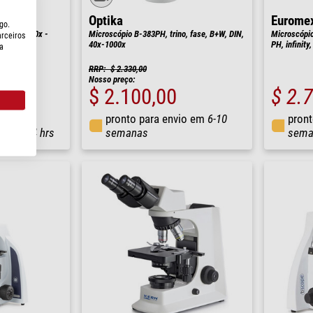
Optika
Eurome
go.
, bino, 200x -
Microscópio B-383PH, trino, fase, B+W, DIN,
Microscópio
arceiros
40x-1000x
PH, infinity
a
RRP: $ 2.330,00
Nosso preço:
$ 2.100,00
$ 2.
pronto para envio em
6-10
pront
io em
24 hrs
semanas
sema