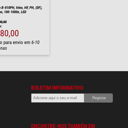
 B-810PH, trino, HF, PH, (DF),
ano, 100-1000x, LED
00,00
o:
280,00
o para envio em
6-10
nas
BOLETIM INFORMATIVO
ENCONTRE-NOS TAMBÉM EM