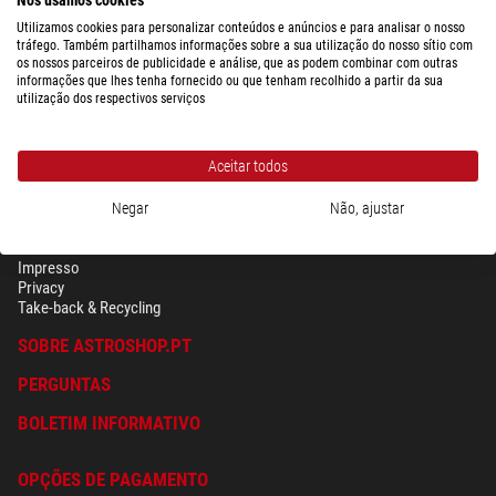
pronto para envio em
24 hrs
Utilizamos cookies para personalizar conteúdos e anúncios e para analisar o nosso
tráfego. Também partilhamos informações sobre a sua utilização do nosso sítio com
os nossos parceiros de publicidade e análise, que as podem combinar com outras
informações que lhes tenha fornecido ou que tenham recolhido a partir da sua
utilização dos respectivos serviços
Aceitar todos
Negar
Não, ajustar
SEGURANÇA & PRIVACIDADE
Têrmos
Impresso
Privacy
Take-back & Recycling
SOBRE ASTROSHOP.PT
PERGUNTAS
BOLETIM INFORMATIVO
OPÇÕES DE PAGAMENTO