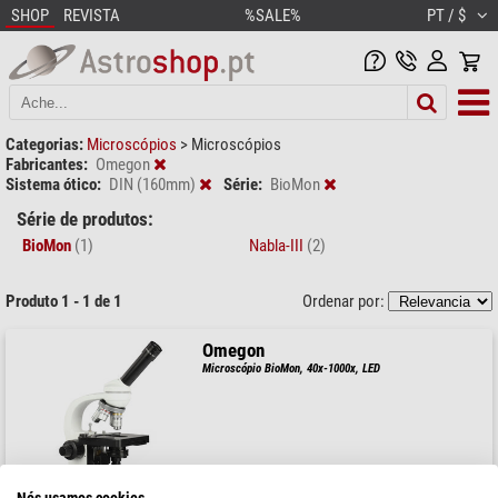
SHOP
REVISTA
%SALE%
PT / $
Categorias:
Microscópios
>
Microscópios
Fabricantes:
Omegon
Sistema ótico:
DIN (160mm)
Série:
BioMon
Série de produtos:
BioMon
(1)
Nabla-III
(2)
Produto 1 - 1 de 1
Ordenar por:
Omegon
Microscópio BioMon, 40x-1000x, LED
$ 249,00
Nós usamos cookies