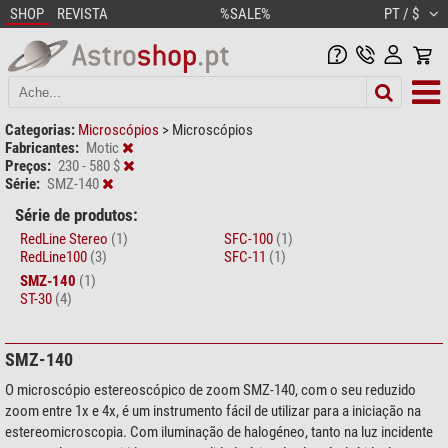
SHOP
REVISTA
%SALE%
PT / $
Categorias:
Microscópios
>
Microscópios
Fabricantes:
Motic
Preços:
230 - 580 $
Série:
SMZ-140
Série de produtos:
RedLine Stereo
(1)
SFC-100
(1)
RedLine100
(3)
SFC-11
(1)
SMZ-140
(1)
ST-30
(4)
SMZ-140
O microscópio estereoscópico de zoom SMZ-140, com o seu reduzido
zoom entre 1x e 4x, é um instrumento fácil de utilizar para a iniciação na
estereomicroscopia. Com iluminação de halogéneo, tanto na luz incidente