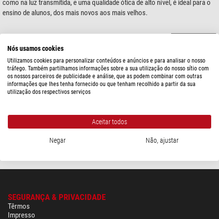
como na luz transmitida, e uma qualidade ótica de alto nível, é ideal para o
ensino de alunos, dos mais novos aos mais velhos.
Produto 1 - 1 de 1
Ordenar por:
Nós usamos cookies
Motic
Utilizamos cookies para personalizar conteúdos e anúncios e para analisar o nosso
Cabeça SMZ-140, Binóculo
tráfego. Também partilhamos informações sobre a sua utilização do nosso sítio com
os nossos parceiros de publicidade e análise, que as podem combinar com outras
informações que lhes tenha fornecido ou que tenham recolhido a partir da sua
utilização dos respectivos serviços
$ 560,00
Aceitar todos
pronto para envio em
1-2 semanas
Negar
Não, ajustar
SEGURANÇA & PRIVACIDADE
Têrmos
Impresso