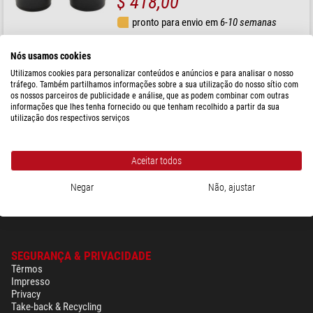
$ 418,00
pronto para envio em
6-10 semanas
Nós usamos cookies
Optika
Utilizamos cookies para personalizar conteúdos e anúncios e para analisar o nosso
Par de oculares ST-161 WF15x/15mm para SZP, B-380, B-
290
tráfego. Também partilhamos informações sobre a sua utilização do nosso sítio com
os nossos parceiros de publicidade e análise, que as podem combinar com outras
informações que lhes tenha fornecido ou que tenham recolhido a partir da sua
utilização dos respectivos serviços
$ 309,00
pronto para envio em
6-10 semanas
Aceitar todos
Negar
Não, ajustar
SEGURANÇA & PRIVACIDADE
Têrmos
Impresso
Privacy
Take-back & Recycling