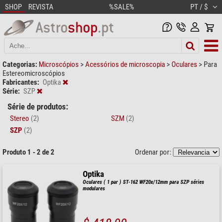
SHOP
REVISTA
%SALE%
PT / $
Categorias:
Microscópios
>
Acessórios de microscopia
>
Oculares
>
Para
Estereomicroscópios
Fabricantes:
Optika
Série:
SZP
Série de produtos:
Stereo
(2)
SZM
(2)
SZP
(2)
Produto 1 - 2 de 2
Ordenar por:
Optika
Oculares ( 1 par ) ST-162 WF20x/12mm para SZP séries
modulares