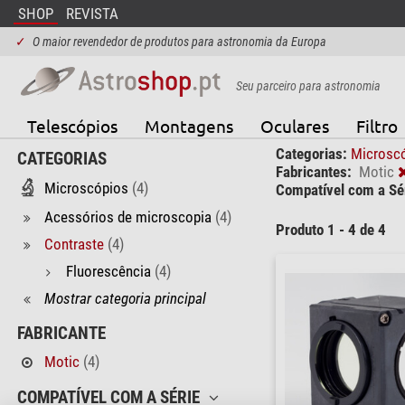
SHOP
REVISTA
✓
O maior revendedor de produtos para astronomia da Europa
Seu parceiro para astronomia
Telescópios
Montagens
Oculares
Filtro
Categorias:
Microsc
CATEGORIAS
Fabricantes:
Motic
Microscópios
(4)
Compatível com a Sér
Acessórios de microscopia
(4)
Produto 1 - 4 de 4
Contraste
(4)
Fluorescência
(4)
Mostrar categoria principal
FABRICANTE
Motic
(4)
COMPATÍVEL COM A SÉRIE