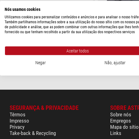
AE31E
(4)
Nós usamos cookies
Utilizamos cookies para personalizar conteúdos e anúncios e para analisar o nosso tráfe
PREÇO
Também partilhamos informações sobre a sua utilização do nosso sítio com os nossos p
Motic
de publicidade e análise, que as podem combinar com outras informações que lhes tenh
1.150 - 2.310 $
(4)
Conjunto DAPI + Hoechst 
fornecido ou que tenham recolhido a partir da sua utilização dos respectivos serviços
(BA410E, AE31E)
PRAZO DE ENTREGA
$ 1.290,00
curto prazo
(4)
Aceitar todos
pronto para env
Negar
Não, ajustar
semanas
SEGURANÇA & PRIVACIDADE
SOBRE AST
Têrmos
Sobre nós
Impresso
Empregos
Privacy
Mapa do sítio
Take-back & Recycling
Links