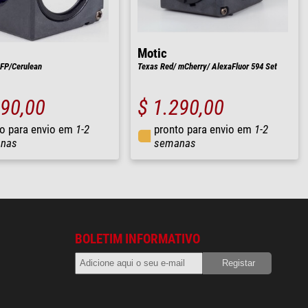
Motic
FP/Cerulean
Texas Red/ mCherry/ AlexaFluor 594 Set
290,00
$ 1.290,00
o para envio em
1-2
pronto para envio em
1-2
nas
semanas
BOLETIM INFORMATIVO