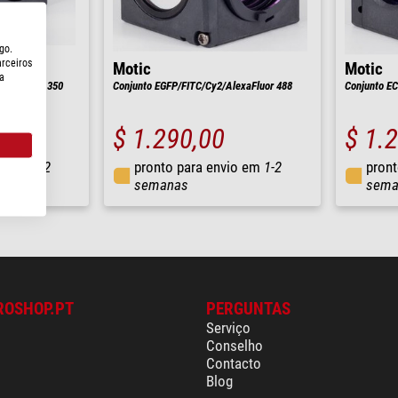
go.
arceiros
Motic
Motic
a
AlexaFluor 350
Conjunto EGFP/FITC/Cy2/AlexaFluor 488
Conjunto EC
$ 1.290,00
$ 1.
io em
1-2
pronto para envio em
1-2
pront
semanas
sema
ROSHOP.PT
PERGUNTAS
Serviço
Conselho
Contacto
Blog