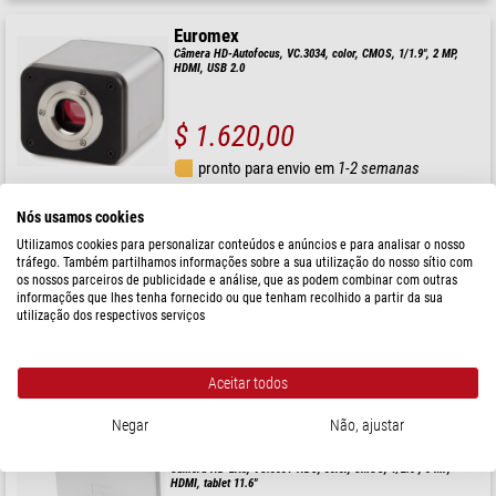
Euromex
Câmera HD-Autofocus, VC.3034, color, CMOS, 1/1.9", 2 MP,
HDMI, USB 2.0
$ 1.620,00
pronto para envio em
1-2 semanas
Nós usamos cookies
Euromex
Utilizamos cookies para personalizar conteúdos e anúncios e para analisar o nosso
Câmera HD Ultra, VC.3036, color, CMOS, 1/2.8", 6 MP,
tráfego. Também partilhamos informações sobre a sua utilização do nosso sítio com
HDMI
os nossos parceiros de publicidade e análise, que as podem combinar com outras
informações que lhes tenha fornecido ou que tenham recolhido a partir da sua
utilização dos respectivos serviços
$ 1.580,00
Aceitar todos
pronto para envio em
1-2 semanas
Negar
Não, ajustar
Euromex
Câmera HD-Lite, VC.3031-HDS, color, CMOS, 1/2.5", 5 MP,
HDMI, tablet 11.6"