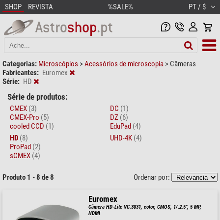
SHOP
REVISTA
%SALE%
PT / $
Categorias:
Microscópios
>
Acessórios de microscopia
>
Câmeras
Fabricantes:
Euromex
Série:
HD
Série de produtos:
CMEX
(3)
DC
(1)
CMEX-Pro
(5)
DZ
(6)
cooled CCD
(1)
EduPad
(4)
HD
(8)
UHD-4K
(4)
ProPad
(2)
sCMEX
(4)
Produto 1 - 8 de 8
Ordenar por:
Euromex
Câmera HD-Lite VC.3031, color, CMOS, 1/.2.5", 5 MP,
HDMI