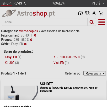
SHOP
REVISTA
%SALE%
PT / $
Categorias:
Microscópios
>
Acessórios de microscopia
Fabricantes:
SCHOTT
Preços:
230 - 580 $
Série:
EasyLED
Série de produtos:
EasyLED
(1)
KL-1500-1600-2500
(9)
KL-300
(3)
VisiLED
(1)
Produto 1 - 1 de 1
Ordenar por:
SCHOTT
Sistema de iluminação EasyLED Spot Plus incl. Fonte de
alimentação
Nós usamos cookies