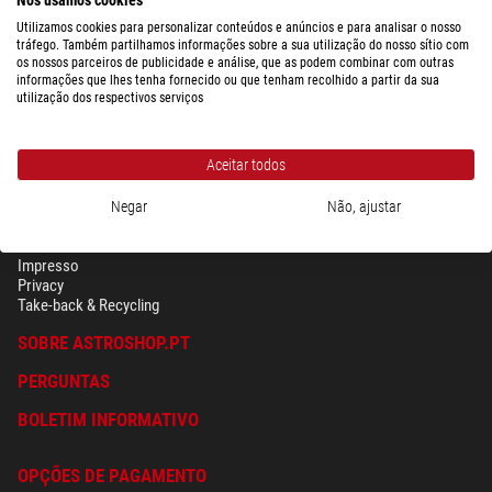
$ 570,00
Utilizamos cookies para personalizar conteúdos e anúncios e para analisar o nosso
pronto para envio em
24 hrs
tráfego. Também partilhamos informações sobre a sua utilização do nosso sítio com
os nossos parceiros de publicidade e análise, que as podem combinar com outras
informações que lhes tenha fornecido ou que tenham recolhido a partir da sua
utilização dos respectivos serviços
Aceitar todos
Negar
Não, ajustar
SEGURANÇA & PRIVACIDADE
Têrmos
Impresso
Privacy
Take-back & Recycling
SOBRE ASTROSHOP.PT
PERGUNTAS
BOLETIM INFORMATIVO
OPÇÕES DE PAGAMENTO