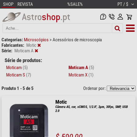
SHOP
REVISTA
%SALE%
PT / $
Categorias:
Microscópios
>
Acessórios de microscopia
Fabricantes:
Motic
Série:
Moticam A
Série de produtos:
Moticam
(5)
Moticam A
(5)
Moticam S
(7)
Moticam X
(1)
Produto 1 - 5 de 5
Ordenar por:
Motic
Câmera A5, cor, sCMOS, 1/2.8", 2µm, 30fps, 5MP, USB
2.0
$ 590,00