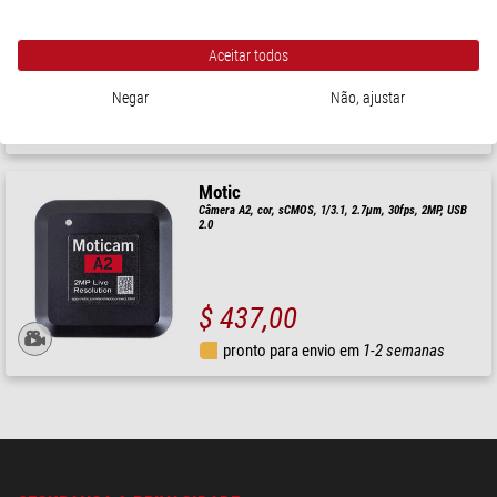
Câmera A1, a cores, sCMOS, 1/3.1, 4.1µ, 30fps, 1MP, USB 3.0
& USB 2.0
Aceitar todos
$ 299,00
Negar
Não, ajustar
pronto para envio em
1-2 semanas
Motic
Câmera A2, cor, sCMOS, 1/3.1, 2.7µm, 30fps, 2MP, USB
2.0
$ 437,00
pronto para envio em
1-2 semanas