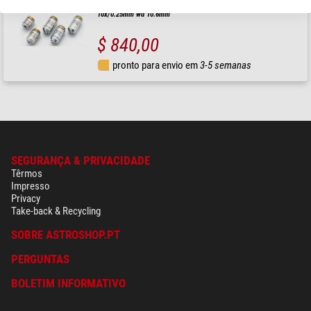
Objetivo MPLN10X-1-7, Plano M, Achro, Luz trasmitida incidente,
10x/0.25mm wd 10.6mm
$ 840,00
pronto para envio em
3-5 semanas
SEGURANÇA & PRIVACIDADE
Têrmos
Impresso
Privacy
Take-back & Recycling
SOBRE ASTROSHOP.PT
PERGUNTAS
BOLETIM INFORMATIVO