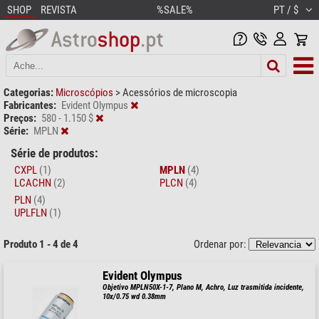
SHOP
REVISTA
%SALE%
PT / $
Categorias:
Microscópios
>
Acessórios de microscopia
Fabricantes:
Evident Olympus
Preços:
580 - 1.150 $
Série:
MPLN
Série de produtos:
CXPL
(1)
MPLN
(4)
LCACHN
(2)
PLCN
(4)
PLN
(4)
UPLFLN
(1)
Produto 1 - 4 de 4
Ordenar por:
Evident Olympus
Objetivo MPLN50X-1-7, Plano M, Achro, Luz trasmitida incidente,
10x/0.75 wd 0.38mm