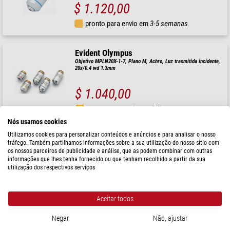
$ 1.120,00
pronto para envio em
3-5 semanas
Evident Olympus
Objetivo MPLN20X-1-7, Plano M, Achro, Luz trasmitida incidente,
20x/0.4 wd 1.3mm
$ 1.040,00
pronto para envio em
3-5 semanas
Nós usamos cookies
Utilizamos cookies para personalizar conteúdos e anúncios e para analisar o nosso
Evident Olympus
tráfego. Também partilhamos informações sobre a sua utilização do nosso sítio com
Objetivo MPLN5XBD, M, BF, DF, Plan, Achro, Auf-Durchlicht,
os nossos parceiros de publicidade e análise, que as podem combinar com outras
5x/0.10, wd 12.0mm
informações que lhes tenha fornecido ou que tenham recolhido a partir da sua
utilização dos respectivos serviços
$ 940,00
pronto para envio em
3-5 semanas
Aceitar todos
Negar
Não, ajustar
Evident Olympus