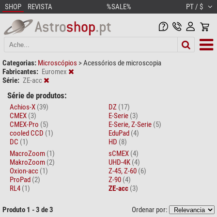
SHOP
REVISTA
%SALE%
PT / $
Categorias:
Microscópios
>
Acessórios de microscopia
Fabricantes:
Euromex
Série:
ZE-acc
Série de produtos:
Achios-X
(39)
DZ
(17)
CMEX
(3)
E-Serie
(3)
CMEX-Pro
(5)
E-Serie, Z-Serie
(5)
cooled CCD
(1)
EduPad
(4)
DC
(1)
HD
(8)
MacroZoom
(1)
sCMEX
(4)
MakroZoom
(2)
UHD-4K
(4)
Oxion-acc
(1)
Z-45, Z-60
(6)
ProPad
(2)
Z-90
(4)
RL4
(1)
ZE-acc
(3)
Produto 1 - 3 de 3
Ordenar por: