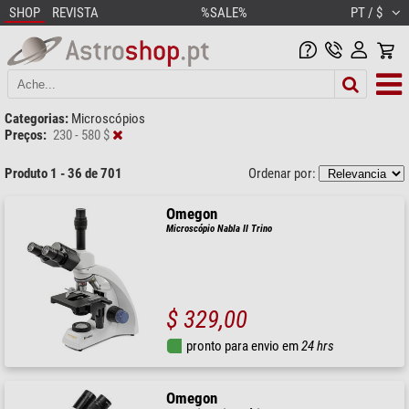
SHOP
REVISTA
%SALE%
PT / $
Categorias:
Microscópios
Preços:
230 - 580 $
Produto 1 - 36 de 701
Ordenar por:
Omegon
Microscópio Nabla II Trino
$ 329,00
pronto para envio em
24 hrs
Omegon