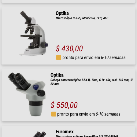
Optika
Microscópio B-155, Monóculo, LED, ALC
$ 430,00
pronto para envio em
6-10 semanas
Optika
Cabeça estereoscópica SZX-B, bino, 6.7x-45x, w.d. 110 mm, Ø
22 mm
$ 550,00
pronto para envio em
6-10 semanas
Euromex
Microscópio estéreo StereoBlue 2/4 SB-1402-P