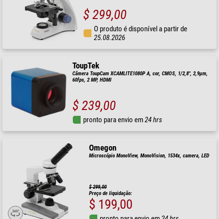
$ 299,00
O produto é disponível a partir de
25.08.2026
ToupTek
Câmera ToupCam XCAMLITE1080P A, cor, CMOS, 1/2,8", 2,9µm,
60fps, 2 MP, HDMI
$ 239,00
pronto para envio em
24 hrs
Omegon
Microscópio MonoView, MonoVision, 1534x, camera, LED
$ 299,00
Preço de liquidação:
$ 199,00
pronto para envio em
24 hrs