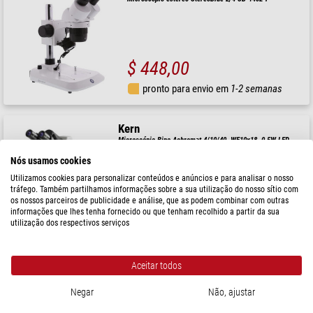
$ 448,00
pronto para envio em
1-2 semanas
Kern
Microscópio Bino Achromat 4/10/40, WF10x18, 0,5W LED,
OBS 114
Nós usamos cookies
Utilizamos cookies para personalizar conteúdos e anúncios e para analisar o nosso
tráfego. Também partilhamos informações sobre a sua utilização do nosso sítio com
$ 372,00
os nossos parceiros de publicidade e análise, que as podem combinar com outras
informações que lhes tenha fornecido ou que tenham recolhido a partir da sua
pronto para envio em
3-7 dias
utilização dos respectivos serviços
Optika
Aceitar todos
Microscópio B-69, bino, 40-1000x, LED, bateria recarregável,
Mesa cruzada
Negar
Não, ajustar