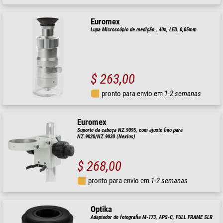
Euromex
Lupa Microscópio de medição , 40x, LED, 0,05mm
$ 263,00
pronto para envio em
1-2 semanas
Euromex
Suporte da cabeça NZ.9095, com ajuste fino para
NZ.9020/NZ.9030 (Nexius)
$ 268,00
pronto para envio em
1-2 semanas
Optika
Adaptador de fotografia M-173, APS-C, FULL FRAME SLR