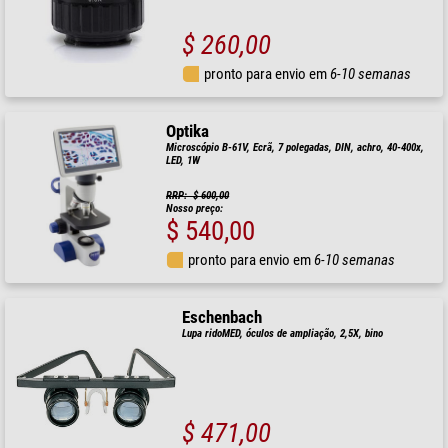
$ 260,00
pronto para envio em
6-10 semanas
Optika
Microscópio B-61V, Ecrã, 7 polegadas, DIN, achro, 40-400x,
LED, 1W
RRP: $ 600,00
Nosso preço:
$ 540,00
pronto para envio em
6-10 semanas
Eschenbach
Lupa ridoMED, óculos de ampliação, 2,5X, bino
$ 471,00