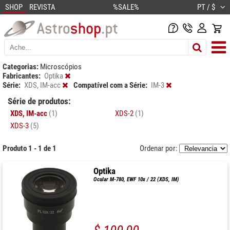
SHOP
REVISTA
%SALE%
PT / $
Categorias:
Microscópios
Fabricantes:
Optika
Série:
XDS, IM-acc
Compatível com a Série:
IM-3
Série de produtos:
XDS, IM-acc
(1)
XDS-2
(1)
XDS-3
(5)
Produto 1 - 1 de 1
Ordenar por:
Optika
Ocular M-780, EWF 10x / 22 (XDS, IM)